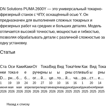
DN Solutions PUMA 2600Y — это универсальный токарно-
фрезерный станок с ЧПУ, оснащённый осью Y. Он
предназначен для выполнения сложных токарных и
фрезерных работ на средних и больших деталях. Модель
отличается высокой точностью, мощностью и гибкостью,
позволяя обрабатывать детали с различной сложностью за
одну установку.
Статьи
Ста
Оси
Каки
Каки
От
Тока
Вид
Вид
Тока
Чем
Как
Вид
Тока
нки
тока
е
е
ручн
рны
ы
ы
рны
отли
выб
ы
рны
DN
рног
быв
быв
ого
й
цент
тока
й
чает
рать
стан
е
1
19
19
24
20
27
10
10
16
16
1
20
14
Solu
о
ают
ают
труд
стан
ров
рно-
стан
ся
тока
ков
цикл
июня
мая
мая
апреля
апреля
марта
января
января
декабря
декабря
декабря
ноября
мая
tions
стан
стан
стан
а к
ок
для
фре
ок:
тока
рны
для
ы
2026
2026
2026
2026
2026
2026
2026
2026
2025
2025
2025
2025
2025
(Do
ка с
ки с
ки:
мир
это
тока
зерн
вид
рны
й
мет
Fan
osa
ЧПУ
ЧПУ
пол
ово
фун
рны
ого
ы,
й
стан
алл
uc:
Назад к списку