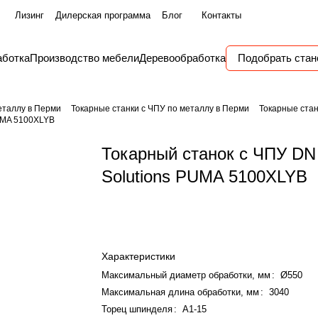
Лизинг
Дилерская программа
Блог
Контакты
аботка
Производство мебели
Деревообработка
Подобрать стан
еталлу в Перми
Токарные станки с ЧПУ по металлу в Перми
Токарные стан
PUMA 5100XLYB
Токарный станок с ЧПУ DN
Solutions PUMA 5100XLYB
Характеристики
Максимальный диаметр обработки, мм
:
Ø550
Максимальная длина обработки, мм
:
3040
Торец шпинделя
:
A1-15