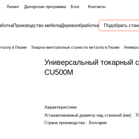
Лизинг
Дилерская программа
Блог
Контакты
аботка
Производство мебели
Деревообработка
Подобрать стан
еталлу в Перми
Токарно-винторезные станки по металлу в Перми
Универс
Универсальный токарный с
CU500M
Характеристики
Устанавливаемый диаметр над станиной (мм)
:
7
Страна производства
:
Болгария