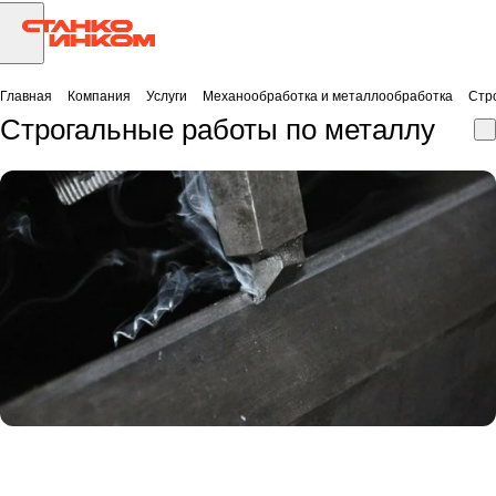
Главная
Компания
Услуги
Механообработка и металлообработка
Стр
Строгальные работы по металлу