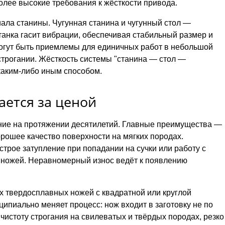
лее высокие требования к жёсткости привода.
ала станины. Чугунная станина и чугунный стол —
анка гасит вибрации, обеспечивая стабильный размер и
огут быть приемлемы для единичных работ в небольшой
строгании. Жёсткость системы "станина — стол —
каким-либо иным способом.
ается за ценой
ние на протяжении десятилетий. Главные преимущества —
орошее качество поверхности на мягких породах.
трое затупление при попадании на сучки или работу с
 ножей. Неравномерный износ ведёт к появлению
 твердосплавных ножей с квадратной или круглой
ипиально меняет процесс: нож входит в заготовку не по
истоту строгания на свилеватых и твёрдых породах, резко