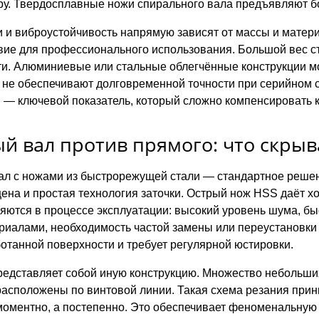
ру. Твердосплавные ножи спирального вала предъявляют бо
и и виброустойчивость напрямую зависят от массы и матери
вие для профессионального использования. Большой вес ст
ти. Алюминиевые или стальные облегчённые конструкции м
и не обеспечивают долговременной точности при серийном 
— ключевой показатель, который сложно компенсировать 
й вал против прямого: что скрыв
ал с ножами из быстрорежущей стали — стандартное реше
цена и простая технология заточки. Острый нож HSS даёт х
яются в процессе эксплуатации: высокий уровень шума, быс
иалами, необходимость частой замены или переустановки
ботанной поверхности и требует регулярной юстировки.
едставляет собой иную конструкцию. Множество небольших
асположены по винтовой линии. Такая схема резания принц
оментно, а постепенно. Это обеспечивает феноменальную ч