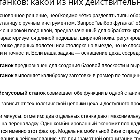
танков: какой из них действитель
снованное решение, необходимо чётко разделять типы обор
утаницу с ручным инструментом. Запрос "выбор фуганка" 
 с широкой подошвой, предназначенный для обработки кро
характеризуется длиной подошвы, шириной ножа, регулиров
гонке дверных полотен или столярке на выезде, но не спо
и и точности. Если ваша задача — оснащение цеха, сосредо
танок
предназначен для создания базовой плоскости и вы
танок
выполняет калибровку заготовки в размер по толщин
йсмусовый станок
совмещает обе функции в одной станин
зависит от технологической цепочки цеха и доступного про
 минусы, отметим: два отдельных станка дают максимальну
 на переналадку. Один комбинированный экономит площадь
тся именно этот фактор. Модель на мобильной базе с пр
вания к рейсмусованию, что при грамотной организации тру