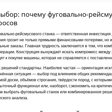
ыбор: почему фуговально-рейсму
росов
вально-рейсмусового станка — ответственная инвестиция 
ия грозит не только прямыми финансовыми потерями, но 
ные заказы. Главная трудность заключается в том, что ко
перации. Конструкция вынуждает искать компромисс между
ят к покупке машины, которая не справляется с поставлен
решений стандартны. Наиболее частая — ориентация искл
нённая ситуация — выбор под влиянием общих рекомендац
ой доски, объёмов строгания, твёрдости пород, с которым
быточный функционал или, наоборот, сэкономить на критиче
ак выбрать фуговальный станок или комбинированное реш
ского анализа.