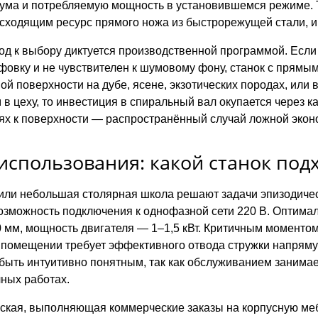
ума и потребляемую мощность в установившемся режиме.
сходящим ресурс прямого ножа из быстрорежущей стали, и 
од к выбору диктуется производственной программой. Если 
вку и не чувствителен к шумовому фону, станок с прямым
й поверхности на дубе, ясене, экзотических породах, или 
в цеху, то инвестиция в спиральный вал окупается через к
ях к поверхности — распространённый случай ложной экон
использования: какой станок под
ли небольшая столярная школа решают задачи эпизодичес
озможность подключения к однофазной сети 220 В. Оптимал
 мм, мощность двигателя — 1–1,5 кВт. Критичным моментом
помещении требует эффективного отвода стружки напряму
ыть интуитивно понятным, так как обслуживанием занимае
ных работах.
ская, выполняющая коммерческие заказы на корпусную ме