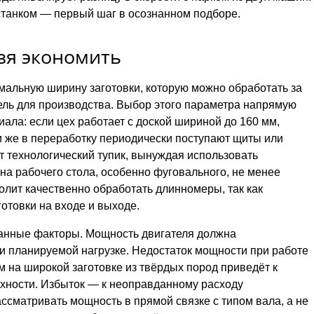
анком — первый шаг в осознанном подборе.
зя экономить
мальную ширину заготовки, которую можно обработать за
ель для производства. Выбор этого параметра напрямую
ала: если цех работает с доской шириной до 160 мм,
и же в переработку периодически поступают щиты или
т технологический тупик, вынуждая использовать
а рабочего стола, особенно фуговального, не менее
олит качественно обработать длинномеры, так как
отовки на входе и выходе.
занные факторы. Мощность двигателя должна
 и планируемой нагрузке. Недостаток мощности при работе
 на широкой заготовке из твёрдых пород приведёт к
хности. Избыток — к неоправданному расходу
ссматривать мощность в прямой связке с типом вала, а не