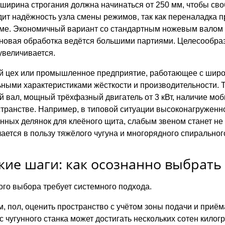
 ширина строгания должна начинаться от 250 мм, чтобы с
т надёжность узла смены режимов, так как переналадка про
е. Экономичный вариант со стандартным ножевым валом вс
рновая обработка ведётся большими партиями. Целесообраз
увеличивается.
цех или промышленное предприятие, работающее с широк
ьными характеристиками жёсткости и производительности. 
й вал, мощный трёхфазный двигатель от 3 кВт, наличие мо
транстве. Например, в типовой ситуации высоконагруженно
нных делянок для клеёного щита, слабым звеном станет не 
ается в пользу тяжёлого чугуна и многорядного спиральног
кие шаги: как осознанно выбрать
го выбора требует системного подхода.
, пол, оценить пространство с учётом зоны подачи и приё
с чугунного станка может достигать нескольких сотен килог