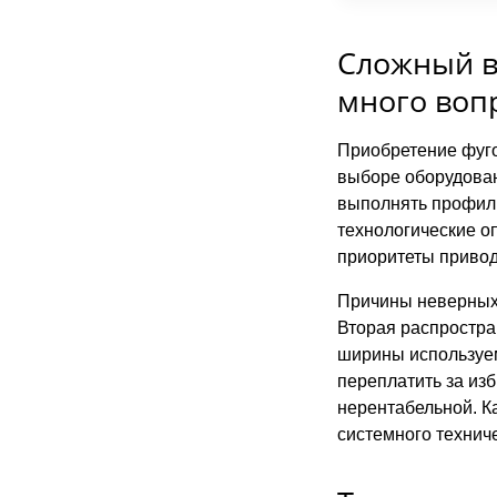
Сложный в
много воп
Приобретение фуго
выборе оборудован
выполнять профиль
технологические о
приоритеты привод
Причины неверных 
Вторая распростра
ширины используем
переплатить за из
нерентабельной. К
системного техниче