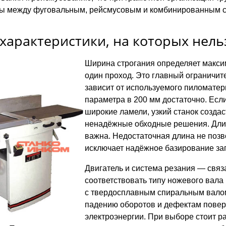
ы между фуговальным, рейсмусовым и комбинированным ст
характеристики, на которых нель
Ширина строгания определяет макси
один проход. Это главный ограничит
зависит от используемого пиломатери
параметра в 200 мм достаточно. Есл
широкие ламели, узкий станок создас
ненадёжные обходные решения. Длин
важна. Недостаточная длина не позв
исключает надёжное базирование заг
Двигатель и система резания — свя
соответствовать типу ножевого вала
с твердосплавным спиральным валом
падению оборотов и дефектам повер
электроэнергии. При выборе стоит ра