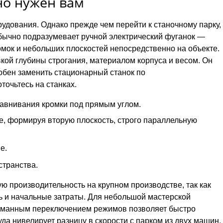
но нужен вам
удования. Однако прежде чем перейти к станочному парку,
обычно подразумевает ручной электрический фуганок —
мок и небольших плоскостей непосредственно на объекте.
кой глубины строгания, материалом корпуса и весом. Он
собен заменить стационарный станок по
точьтесь на станках.
равнивания кромки под прямым углом.
е, формируя вторую плоскость, строго параллельную
е.
странства.
ю производительность на крупном производстве, так как
 и начальные затраты. Для небольшой мастерской
одуманным переключением режимов позволяет быстро
да нивелирует разницу в скорости с парком из двух машин.