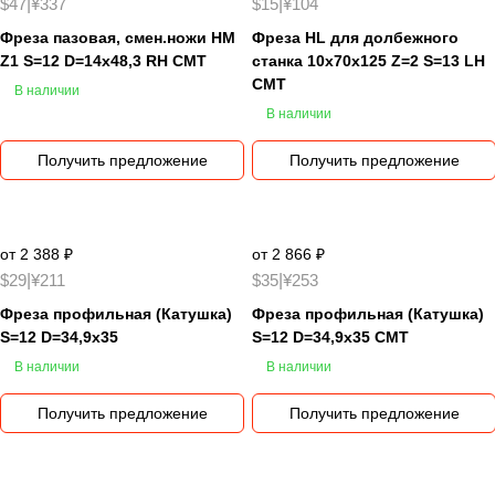
$47
|
¥337
$15
|
¥104
Фреза пазовая, смен.ножи HM
Фреза HL для долбежного
Z1 S=12 D=14x48,3 RH CMT
станка 10x70x125 Z=2 S=13 LH
CMT
В наличии
В наличии
Получить предложение
Получить предложение
от 2 388 ₽
от 2 866 ₽
$29
|
¥211
$35
|
¥253
Фреза профильная (Катушка)
Фреза профильная (Катушка)
S=12 D=34,9x35
S=12 D=34,9x35 CMT
В наличии
В наличии
Получить предложение
Получить предложение