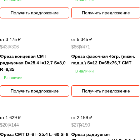
Получить предложение
Получить предложение
от 3 475 ₽
от 5 345 ₽
$43
|
¥306
$66
|
¥471
Фреза концевая CMT
Фреза фасочная 45гр. (нижн.
радиусная D=25,4 I=12,7 S=8,0
подш.) S=12 D=65x76,7 CMT
R=6,35
В наличии
В наличии
Получить предложение
Получить предложение
от 1 629 ₽
от 2 159 ₽
$20
|
¥144
$27
|
¥190
Фреза CMT D=6 l=25.4 L=60 S=8
Фреза радиусная