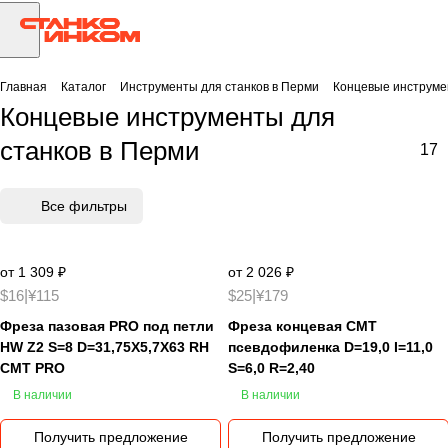
Главная
Каталог
Инструменты для станков в Перми
Концевые инструме
Концевые инструменты для
станков в Перми
17
Все фильтры
от 1 309 ₽
от 2 026 ₽
$16
|
¥115
$25
|
¥179
Фреза пазовая PRO под петли
Фреза концевая CMT
HW Z2 S=8 D=31,75X5,7X63 RH
псевдофиленка D=19,0 I=11,0
CMT PRO
S=6,0 R=2,40
В наличии
В наличии
Получить предложение
Получить предложение