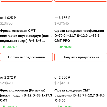
от 1 025 ₽
от 6 186 ₽
$13
|
¥90
$76
|
¥545
Фреза концевая CMT-
Фреза концевая профильная
contractor внутр.радиус (нижн.
D=70,0 I=31,7 S=12,0 L=69,9
подш.картридж) R=3 S=8
CMT PRO
D=18,7 R=3
В наличии
В наличии
Получить предложение
Получить предложение
от 2 272 ₽
от 2 380 ₽
$28
|
¥200
$29
|
¥210
Фреза фасочная (Римская)
Фреза концевая CMT
(нижн. подш.) S=12 D=38,1x17,3
радиусная D=18,7 I=12,7 S=8,0
CMT
R=3,00
В наличии
В наличии