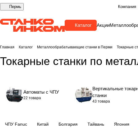
Пермь
Компания
Каталог
Акции
Металлообр
Главная
Каталог
Металлообрабатывающие станки в Перми
Токарные с
Токарные станки по метал
Вертикальные токар
Автоматы с ЧПУ
станки
22 товара
43 товара
ЧПУ Fanuc
Китай
Болгария
Тайвань
Япония