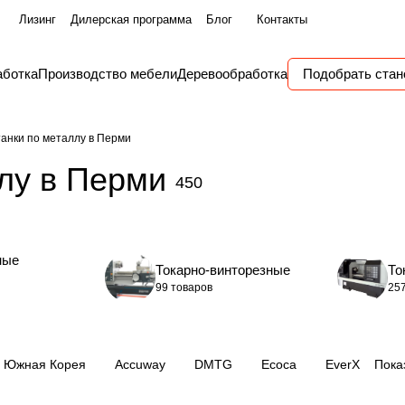
Лизинг
Дилерская программа
Блог
Контакты
аботка
Производство мебели
Деревообработка
Подобрать стан
танки по металлу в Перми
лу в Перми
450
ные
Токарно-винторезные
То
99 товаров
25
Южная Корея
Accuway
DMTG
Ecoca
EverX
Пока