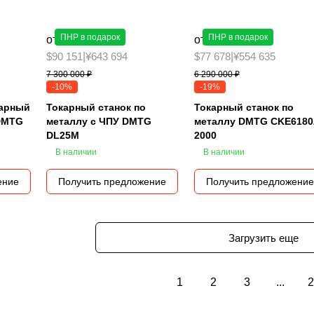
ПНР в подарок
ПНР в подарок
от 6 590 000 ₽
от 5 090 000 ₽
$90 151
|
¥643 694
$77 678
|
¥554 635
7 300 000 ₽
6 290 000 ₽
-10%
-19%
карный
Токарный станок по
Токарный станок по
 DMTG
металлу с ЧПУ DMTG
металлу DMTG CKE6180
DL25M
2000
В наличии
В наличии
ение
Получить предложение
Получить предложение
Загрузить еще
1
2
3
...
2