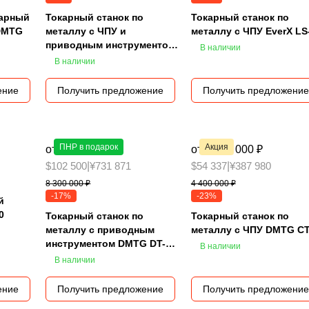
карный
Токарный станок по
Токарный станок по
 DMTG
металлу с ЧПУ и
металлу с ЧПУ EverX LS
приводным инструментом
В наличии
DMTG CT40H
В наличии
ение
Получить предложение
Получить предложение
ПНР в подарок
Акция
от 6 900 000 ₽
от 3 390 000 ₽
$102 500
|
¥731 871
$54 337
|
¥387 980
8 300 000 ₽
4 400 000 ₽
-17%
-23%
й
0
Токарный станок по
Токарный станок по
металлу с приводным
металлу с ЧПУ DMTG C
инструментом DMTG DT-
В наличии
40H-600
В наличии
ение
Получить предложение
Получить предложение