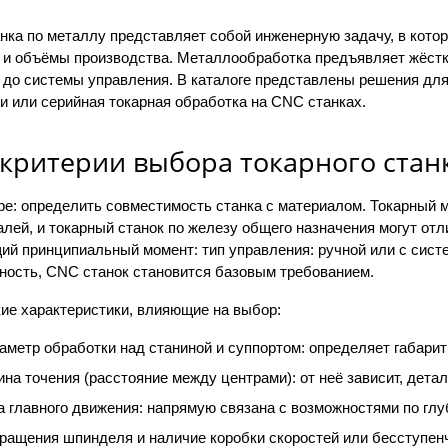
нка по металлу представляет собой инженерную задачу, в кото
 и объёмы производства. Металлообработка предъявляет жёст
 до системы управления. В каталоге представлены решения для
и или серийная токарная обработка на CNC станках.
критерии выбора токарного стан
ре: определить совместимость станка с материалом. Токарный 
лей, и токарный станок по железу общего назначения могут от
й принципиальный момент: тип управления: ручной или с систе
чность, CNC станок становится базовым требованием.
ие характеристики, влияющие на выбор:
метр обработки над станиной и суппортом: определяет габарит
а точения (расстояние между центрами): от неё зависит, дета
 главного движения: напрямую связана с возможностями по глу
вращения шпинделя и наличие коробки скоростей или бесступенч