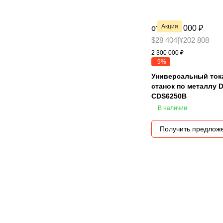
Акция
от 2 090 000 ₽
$28 404
|
¥202 808
2 300 000 ₽
-9%
Универсальный то
станок по металлу
CDS6250B
В наличии
Получить предлож