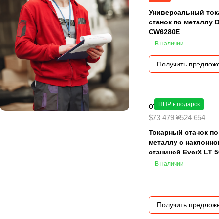
Универсальный то
станок по металлу
CW6280E
В наличии
Получить предлож
ПНР в подарок
от 5 950 000 ₽
$73 479
|
¥524 654
Токарный станок по
металлу с наклонно
станиной EverX LT-5
В наличии
Получить предлож