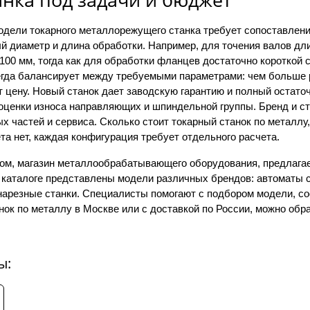
одели токарного металлорежущего станка требует сопоставлени
й диаметр и длина обработки. Например, для точения валов дл
100 мм, тогда как для обработки фланцев достаточно короткой
сегда балансирует между требуемыми параметрами: чем больше 
т цену. Новый станок дает заводскую гарантию и полный остато
оценки износа направляющих и шпиндельной группы. Бренд и стр
х частей и сервиса. Сколько стоит токарный станок по металлу,
та нет, каждая конфигурация требует отдельного расчета.
ом, магазин металлообрабатывающего оборудования, предлагае
 каталоге представлены модели различных брендов: автоматы с
онарезные станки. Специалисты помогают с подбором модели, с
нок по металлу в Москве или с доставкой по России, можно об
ы: