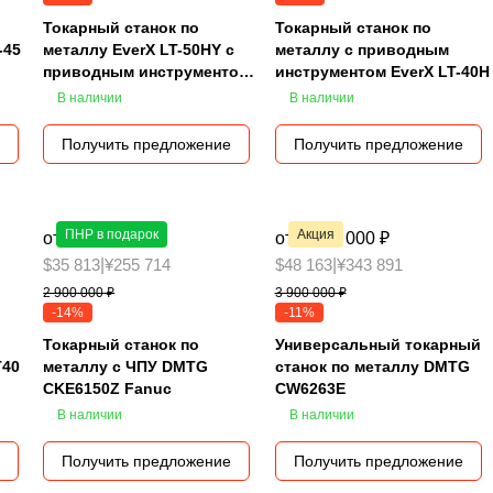
Токарный станок по
Токарный станок по
-45
металлу EverX LT-50HY с
металлу с приводным
приводным инструментом
инструментом EverX LT-40H
и осью Y
В наличии
В наличии
Получить предложение
Получить предложение
ПНР в подарок
Акция
от 2 490 000 ₽
от 3 490 000 ₽
$35 813
|
¥255 714
$48 163
|
¥343 891
2 900 000 ₽
3 900 000 ₽
-14%
-11%
Токарный станок по
Универсальный токарный
T40
металлу с ЧПУ DMTG
станок по металлу DMTG
CKE6150Z Fanuc
CW6263E
В наличии
В наличии
Получить предложение
Получить предложение