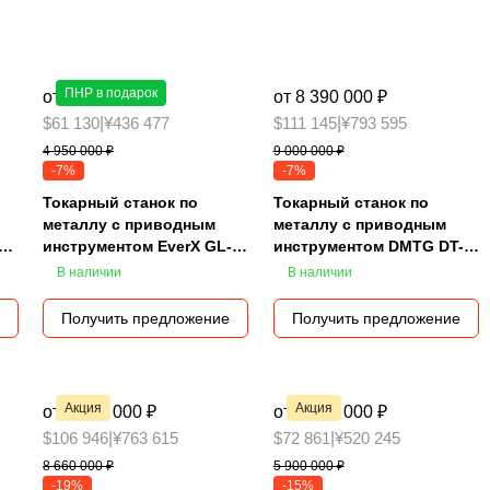
ПНР в подарок
от 4 590 000 ₽
от 8 390 000 ₽
$61 130
|
¥436 477
$111 145
|
¥793 595
4 950 000 ₽
9 000 000 ₽
-7%
-7%
Токарный станок по
Токарный станок по
металлу с приводным
металлу с приводным
инструментом EverX GL-
инструментом DMTG DT-
200M
40H-1000
В наличии
В наличии
Получить предложение
Получить предложение
Акция
Акция
от 6 990 000 ₽
от 4 990 000 ₽
$106 946
|
¥763 615
$72 861
|
¥520 245
8 660 000 ₽
5 900 000 ₽
-19%
-15%