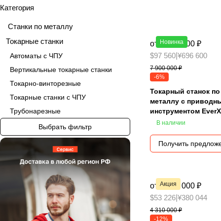
Категория
Станки по металлу
Токарные станки
Новинка
от 7 390 000 ₽
$97 560
|
¥696 600
Автоматы с ЧПУ
7 900 000 ₽
Вертикальные токарные станки
-6%
Токарно-винторезные
Токарный станок по
Токарные станки с ЧПУ
металлу с приводн
Трубонарезные
инструментом EverX
250M
В наличии
Выбрать фильтр
Получить предлож
Акция
от 3 790 000 ₽
$53 226
|
¥380 044
4 310 000 ₽
-12%