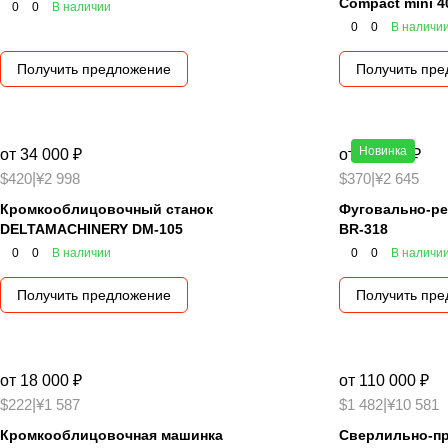
Compact mini 4
0
0
В наличии
0
0
В наличи
Получить предложение
Получить пр
Новинка
от 34 000 ₽
от 30 000 ₽
$420
|
¥2 998
$370
|
¥2 645
Кромкооблицовочный станок
Фуговально-ре
DELTAMACHINERY DM-105
BR-318
0
0
В наличии
0
0
В наличи
Получить предложение
Получить пр
от 18 000 ₽
от 110 000 ₽
$222
|
¥1 587
$1 482
|
¥10 581
Кромкооблицовочная машинка
Сверлильно-пр