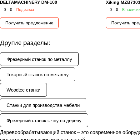
DELTAMACHINERY DM-100
Xiking MZB730
0
0
Под заказ
0
0
В наличи
Получить предложение
Получить пр
Другие разделы:
Фрезерный станок по металлу
Токарный станок по металлу
Woodtec станки
Станки для производства мебели
Фрезерный станок с чпу по дереву
Деревообрабатывающий станок – это современное оборудо
вид готового изделия или его частей.