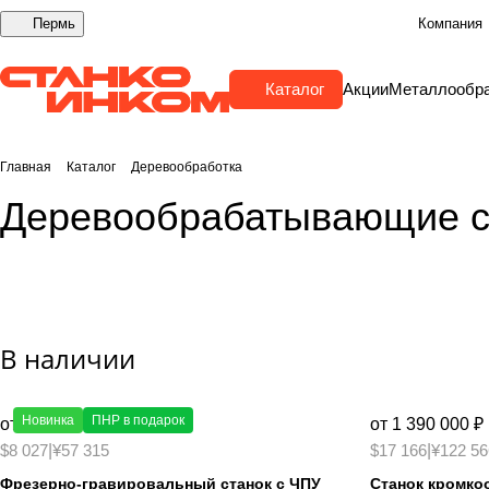
Пермь
Компания
Каталог
Акции
Металлообр
Станки для производства мебели
Главная
Каталог
Деревообработка
Фрезерные с ЧПУ
Форматно-раскроечные
Кромкоо
Деревообрабатывающие с
Сверлильно-присадочные
Вакуумные прессы
Клей для дерева
Стружко
В наличии
Новинка
ПНР в подарок
от 650 000 ₽
от 1 390 000 ₽
$8 027
|
¥57 315
$17 166
|
¥122 56
Фрезерно-гравировальный станок с ЧПУ
Станок кромко