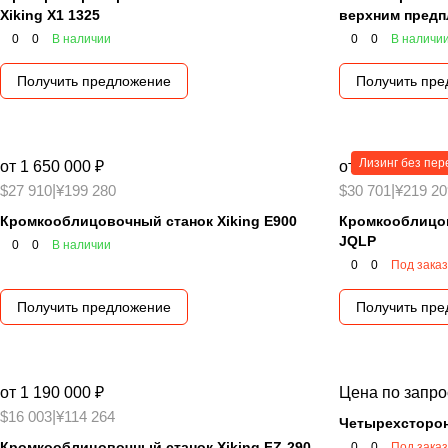
Xiking X1 1325
верхним предп
0
0
В наличии
0
0
В наличи
Получить предложение
Получить пр
Лизинг без пер
от 1 650 000 ₽
от 1 620 000 ₽
$27 910
|
¥199 280
$30 701
|
¥219 20
Кромкооблицовочный станок Xiking E900
Кромкооблицов
JQLP
0
0
В наличии
0
0
Под заказ
Получить предложение
Получить пр
от 1 190 000 ₽
Цена по запро
$16 003
|
¥114 264
Четырехсторон
Кромкооблицовочный станок Xiking FZ-290
0
0
Под заказ