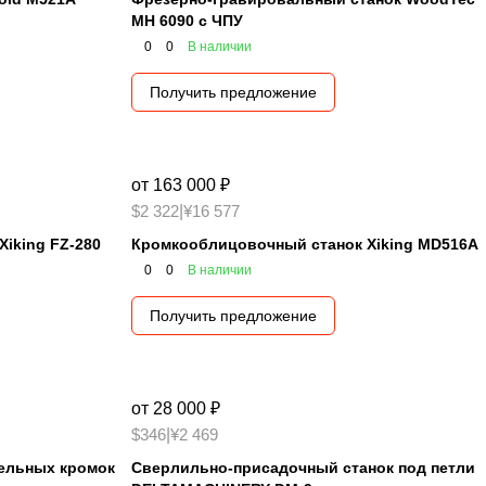
MH 6090 с ЧПУ
0
0
В наличии
Получить предложение
от 163 000 ₽
$2 322
|
¥16 577
iking FZ-280
Кромкооблицовочный станок Xiking MD516A
0
0
В наличии
Получить предложение
от 28 000 ₽
$346
|
¥2 469
бельных кромок
Сверлильно-присадочный станок под петли