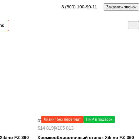
8 (800) 100-90-11
Заказать звонок
ок
Лесопильные станки
е
Горбыльные
Пилорамы
льные
Заточка
Упаковка
мусовые
Ленточные
Заточка ленточных пил
Заточные круги
Лизинг без переплат
ПНР в подарок
от 1 050 000 ₽
$14 819
|
¥105 813
iking FZ-360
Кромкооблицовочный станок Xiking FZ-360