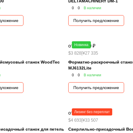
00
DELTAMACHINERY DM-1
и
0
0
В наличии
едложение
Получить предложение
Новинка
от 310 000 ₽
$3 828
|
¥27 335
йсмусовый станок WoodTec
Форматно-раскроечный станок
MJ6132Lite
и
0
0
В наличии
едложение
Получить предложение
Лизинг без переплат
от 380 000 ₽
$4 693
|
¥33 507
исадочный станок для петель
Сверлильно-присадочный Bori