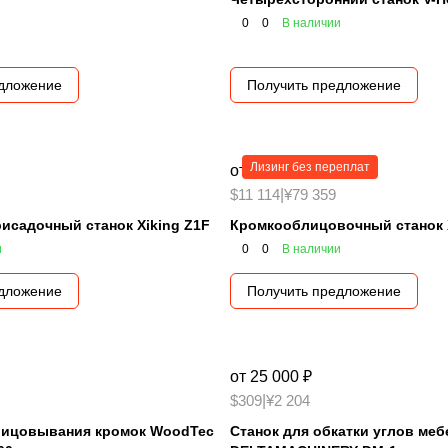
0
0
В наличии
едложение
Получить предложение
Лизинг без переплат
от 750 000 ₽
$11 114
|
¥79 359
исадочный станок Xiking Z1F
Кромкооблицовочный станок X
и
0
0
В наличии
едложение
Получить предложение
от 25 000 ₽
$309
|
¥2 204
лицовывания кромок WoodTec
Станок для обкатки углов ме