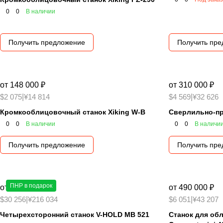
0
0
В наличии
Получить предложение
Получить пр
от 148 000 ₽
от 310 000 ₽
$2 075
|
¥14 814
$4 569
|
¥32 626
Кромкооблицовочный станок Xiking W-B
Сверлильно-пр
0
0
В наличии
0
0
В наличи
Получить предложение
Получить пр
ПНР в подарок
от 2 250 000 ₽
от 490 000 ₽
$30 256
|
¥216 034
$6 051
|
¥43 207
Четырехсторонний станок V-HOLD MB 521
Станок для об