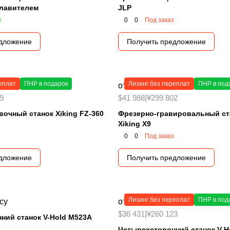
лавителем
JLP
и
0
0
Под заказ
едложение
Получить предложение
еплат
ПНР в подарок
Лизинг без переплат
ПНР в под
от 2 400 000 ₽
9
$41 988
|
¥299 802
очный станок Xiking FZ-360
Фрезерно-гравировальный ст
Xiking X9
0
0
Под заказ
едложение
Получить предложение
Лизинг без переплат
ПНР в под
су
от 2 450 000 ₽
$36 431
|
¥260 123
ний станок V-Hold M523А
Четырехсторонний станок V-H