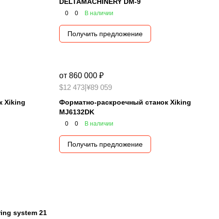
DELTAMACHINERY DM-9
0
0
В наличии
Получить предложение
от 860 000 ₽
$12 473
|
¥89 059
 Xiking
Форматно-раскроечный станок Xiking
MJ6132DK
0
0
В наличии
Получить предложение
ng system 21