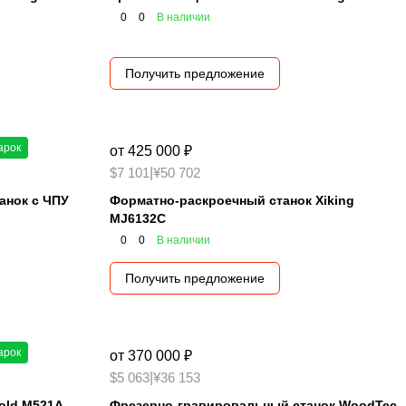
0
0
В наличии
Получить предложение
арок
от 425 000 ₽
$7 101
|
¥50 702
анок с ЧПУ
Форматно-раскроечный станок Xiking
MJ6132C
0
0
В наличии
Получить предложение
арок
от 370 000 ₽
$5 063
|
¥36 153
old M521А
Фрезерно-гравировальный станок WoodTec