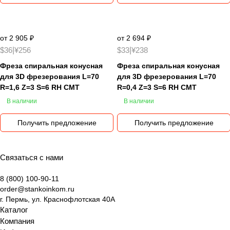
от 2 905 ₽
от 2 694 ₽
$36
|
¥256
$33
|
¥238
Фреза спиральная конусная
Фреза спиральная конусная
для 3D фрезерования L=70
для 3D фрезерования L=70
R=1,6 Z=3 S=6 RH CMT
R=0,4 Z=3 S=6 RH CMT
В наличии
В наличии
Получить предложение
Получить предложение
Связаться с нами
8 (800) 100-90-11
order@stankoinkom.ru
г. Пермь, ул. Краснофлотская 40А
Каталог
Компания