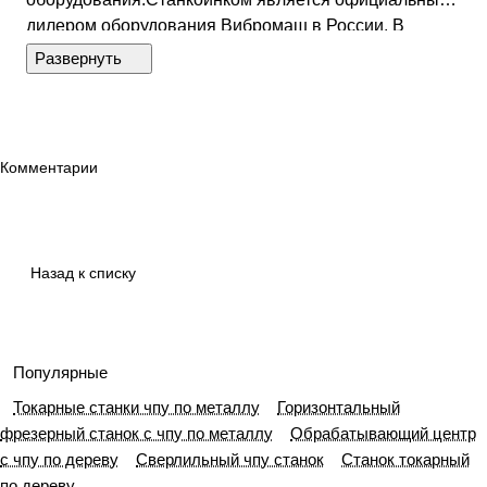
дилером оборудования Вибромаш в России. В
нашем каталоге товаров Vibromash представлена
большая часть оборудования официального сайта
Вибро маш.
Комментарии
Назад к списку
Популярные
Токарные станки чпу по металлу
Горизонтальный
фрезерный станок с чпу по металлу
Обрабатывающий центр
с чпу по дереву
Сверлильный чпу станок
Станок токарный
по дереву