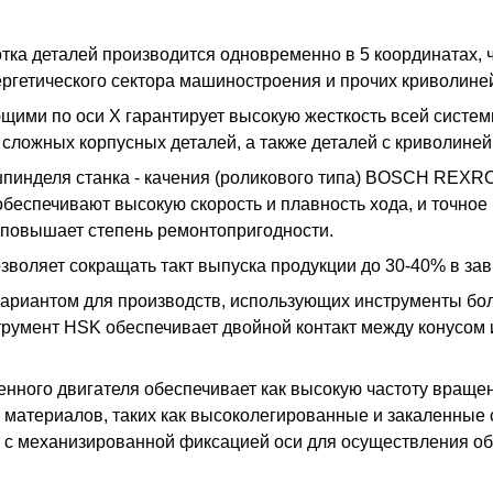
ка деталей производится одновременно в 5 координатах, 
нергетического сектора машиностроения и прочих криволин
щими по оси X гарантирует высокую жесткость всей систе
у сложных корпусных деталей, а также деталей с криволин
пинделя станка - качения (роликового типа) BOSCH REXR
беспечивают высокую скорость и плавность хода, и точное
повышает степень ремонтопригодности.
позволяет сокращать такт выпуска продукции до 30-40% в за
ариантом для производств, использующих инструменты бо
струмент HSK обеспечивает двойной контакт между конусом
оенного двигателя обеспечивает как высокую частоту враще
атериалов, таких как высоколегированные и закаленные с
 и с механизированной фиксацией оси для осуществления 