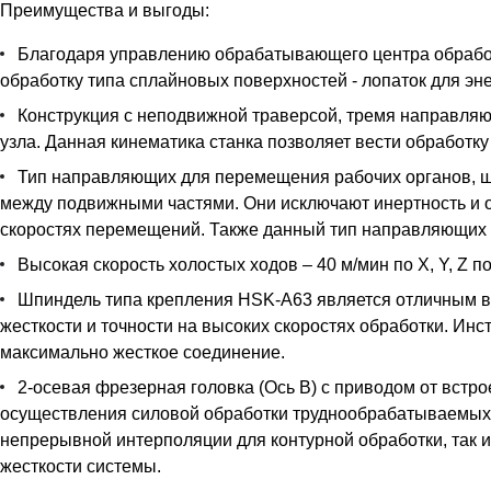
Преимущества и выгоды:
Благодаря управлению обрабатывающего центра обработ
обработку типа сплайновых поверхностей - лопаток для э
Конструкция с неподвижной траверсой, тремя направляю
узла. Данная кинематика станка позволяет вести обработк
Тип направляющих для перемещения рабочих органов, ш
между подвижными частями. Они исключают инертность и о
скоростях перемещений. Также данный тип направляющих 
Высокая скорость холостых ходов – 40 м/мин по X, Y, Z 
Шпиндель типа крепления HSK-A63 является отличным в
жесткости и точности на высоких скоростях обработки. Ин
максимально жесткое соединение.
2-осевая фрезерная головка (Ось B) c приводом от встр
осуществления силовой обработки труднообрабатываемых м
непрерывной интерполяции для контурной обработки, так
жесткости системы.