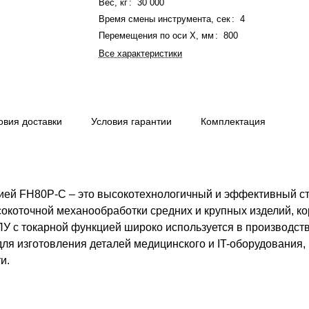
Вес, кг
:
30 000
Время смены инструмента, сек
:
4
Перемещения по оси Х, мм
:
800
Все характеристики
овия доставки
Условия гарантии
Комплектация
ей FH80P-C – это высокотехнологичный и эффективный ст
сокоточной механообработки средних и крупных изделий, к
У с токарной функцией широко используется в производств
для изготовления деталей медицинского и IT-оборудования,
и.