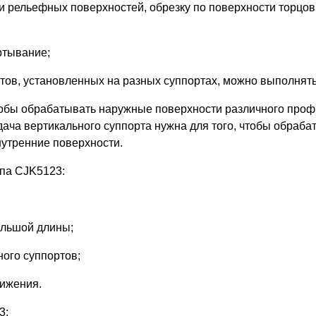
 и рельефных поверхностей, обрезку по поверхности торцов
ртывание;
тов, установленных на разных суппортах, можно выполнят
тобы обрабатывать наружные поверхности различного профи
одача вертикального суппорта нужна для того, чтобы обраба
нутренние поверхности.
ипа CJK5123:
ольшой длины;
ного суппортов;
вижения.
3: