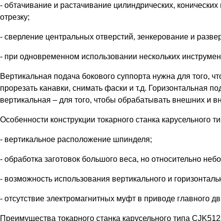
- обтачивание и растачивание цилиндрических, конических
отрезку;
- сверление центральных отверстий, зенкерование и разве
- при одновременном использовании нескольких инструмен
Вертикальная подача бокового суппорта нужна для того, ч
прорезать канавки, снимать фаски и т.д. Горизонтальная п
вертикальная – для того, чтобы обрабатывать внешних и в
Особенности конструкции токарного станка карусельного т
- вертикальное расположение шпинделя;
- обработка заготовок большого веса, но относительно неб
- возможность использования вертикального и горизонталь
- отсутствие электромагнитных муфт в приводе главного д
Преимущества токарного станка карусельного типа CJK512