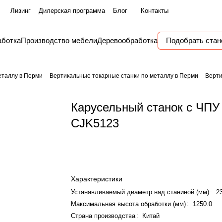
Лизинг
Дилерская программа
Блог
Контакты
аботка
Производство мебели
Деревообработка
Подобрать стан
еталлу в Перми
Вертикальные токарные станки по металлу в Перми
Верти
Карусельный станок с ЧП
CJK5123
Характеристики
Устанавливаемый диаметр над станиной (мм)
:
2
Максимальная высота обработки (мм)
:
1250.0
Страна производства
:
Китай