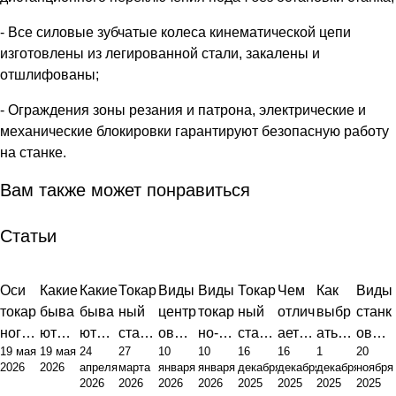
- Все силовые зубчатые колеса кинематической цепи
изготовлены из легированной стали, закалены и
отшлифованы;
- Ограждения зоны резания и патрона, электрические и
механические блокировки гарантируют безопасную работу
на станке.
Вам также может понравиться
Статьи
Оси
Какие
Какие
Токар
Виды
Виды
Токар
Чем
Как
Виды
токар
быва
быва
ный
центр
токар
ный
отлич
выбр
станк
ного
ют
ют
стано
ов
но-
стано
ается
ать
ов
19 мая
19 мая
24
27
10
10
16
16
1
20
станк
станк
станк
к это
для
фрез
к:
токар
токар
для
2026
2026
апреля
марта
января
января
декабря
декабря
декабря
ноября
а с
и с
и:
фунд
токар
ерног
виды,
ный
ный
метал
2026
2026
2026
2026
2025
2025
2025
2025