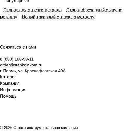
Популярные
юсти
д к
назна
ой
руков
работ
прин
гид
Станок для отрезки металла
Станок фрезерный с чпу по
ровка
класс
чения
пира
одств
ы
ципы
по
металлу
Новый токарный станок по металлу
ифик
миды
о от
работ
выбо
ации
:
экспе
ы и
ру
и
разби
ртов
ключ
обору
выбо
раем
Станк
евые
дова
ру
суть,
оинко
отлич
ния
Связаться с нами
обору
виды
м
ия
8 (800) 100-90-11
дова
и
order@stankoinkom.ru
ния
крите
г. Пермь, ул. Краснофлотская 40А
рии
Каталог
выбо
Компания
ра
Информация
Помощь
© 2026 Станко-инструментальная компания