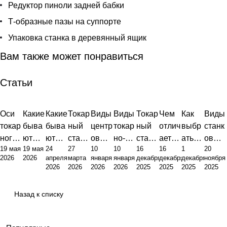
Редуктор пиноли задней бабки
Т-образные пазы на суппорте
Упаковка станка в деревянный ящик
Вам также может понравиться
Статьи
Оси
Какие
Какие
Токар
Виды
Виды
Токар
Чем
Как
Виды
токар
быва
быва
ный
центр
токар
ный
отлич
выбр
станк
ного
ют
ют
стано
ов
но-
стано
ается
ать
ов
19 мая
19 мая
24
27
10
10
16
16
1
20
станк
станк
станк
к это
для
фрез
к:
токар
токар
для
2026
2026
апреля
марта
января
января
декабря
декабря
декабря
ноября
а с
и с
и:
фунд
токар
ерног
виды,
ный
ный
метал
2026
2026
2026
2026
2025
2025
2025
2025
ЧПУ:
ЧПУ:
полн
амен
ных
о
устро
стано
стано
лооб
анато
инже
ый
т
станк
станк
йство
к от
к по
работ
Назад к списку
мия,
нерн
обзор
произ
ов:
а
и
фрез
метал
ки:
точно
ый
типов
водст
полн
прин
ерног
лу
полн
сть,
подхо
и их
венн
ое
цип
о:
ый