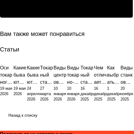
Вам также может понравиться
Статьи
Оси
Какие
Какие
Токар
Виды
Виды
Токар
Чем
Как
Виды
токар
быва
быва
ный
центр
токар
ный
отлич
выбр
станк
ного
ют
ют
стано
ов
но-
стано
ается
ать
ов
19 мая
19 мая
24
27
10
10
16
16
1
20
станк
станк
станк
к это
для
фрез
к:
токар
токар
для
2026
2026
апреля
марта
января
января
декабря
декабря
декабря
ноября
а с
и с
и:
фунд
токар
ерног
виды,
ный
ный
метал
2026
2026
2026
2026
2025
2025
2025
2025
ЧПУ:
ЧПУ:
полн
амен
ных
о
устро
стано
стано
лооб
анато
инже
ый
т
станк
станк
йство
к от
к по
работ
Назад к списку
мия,
нерн
обзор
произ
ов:
а
и
фрез
метал
ки:
точно
ый
типов
водст
полн
прин
ерног
лу
полн
сть,
подхо
и их
венн
ое
цип
о:
ый
Подписаться
на новости и акции