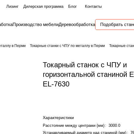
Лизинг
Дилерская программа
Блог
Контакты
аботка
Производство мебели
Деревообработка
Подобрать стан
еталлу в Перми
Токарные станки с ЧПУ по металлу в Перми
Токарные стан
Токарный станок с ЧПУ и
горизонтальной станиной 
EL-7630
Характеристики
Расстояние между центрами (мм)
:
3000.0
Устанавливаемый диаметр над станиной (мм)
:
7