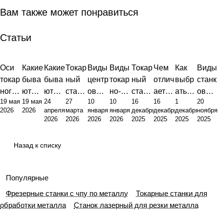
Вам также может понравиться
Статьи
Оси
Какие
Какие
Токар
Виды
Виды
Токар
Чем
Как
Виды
токар
быва
быва
ный
центр
токар
ный
отлич
выбр
станк
ного
ют
ют
стано
ов
но-
стано
ается
ать
ов
19 мая
19 мая
24
27
10
10
16
16
1
20
станк
станк
станк
к это
для
фрез
к:
токар
токар
для
2026
2026
апреля
марта
января
января
декабря
декабря
декабря
ноября
а с
и с
и:
фунд
токар
ерног
виды,
ный
ный
метал
2026
2026
2026
2026
2025
2025
2025
2025
ЧПУ:
ЧПУ:
полн
амен
ных
о
устро
стано
стано
лооб
анато
инже
ый
т
станк
станк
йство
к от
к по
работ
Назад к списку
мия,
нерн
обзор
произ
ов:
а
и
фрез
метал
ки:
точно
ый
типов
водст
полн
прин
ерног
лу
полн
сть,
подхо
и их
венн
ое
цип
о:
ый
Популярные
юсти
д к
назна
ой
руков
работ
прин
гид
Фрезерные станки с чпу по металлу
Токарные станки для
ровка
класс
чения
пира
одств
ы
ципы
по
обработки металла
Станок лазерный для резки металла
ифик
миды
о от
работ
выбо