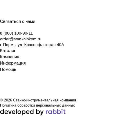
ации
:
экспе
ы и
ру
и
разби
ртов
ключ
обору
выбо
раем
Станк
евые
дова
ру
суть,
оинко
отлич
ния
Связаться с нами
обору
виды
м
ия
8 (800) 100-90-11
дова
и
order@stankoinkom.ru
ния
крите
г. Пермь, ул. Краснофлотская 40А
рии
Каталог
выбо
Компания
ра
Информация
Помощь
© 2026 Станко-инструментальная компания
Политика обработки персональных данных