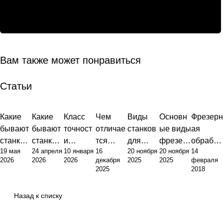
Вам также может понравиться
Статьи
Какие
Какие
Класс
Чем
Виды
Основн
Фрезерн
бывают
бывают
точност
отличае
станков
ые виды
ая
станки с
станки:
и
тся
для
фрезер
обработ
19 мая
24 апреля
10 января
16
20 ноября
20 ноября
14
ЧПУ:
полный
фрезер
токарны
металло
ных
ка
2026
2026
2026
декабря
2025
2025
февраля
инжене
обзор
ного
й станок
обработ
станков:
металло
2025
2018
рный
типов и
станка:
от
ки:
классиф
в:
подход к
их
от
фрезер
полный
икация,
оборудо
Назад к списку
классиф
назначе
стандар
ного:
гид по
назначе
вание,
икации
ния
тов до
принцип
выбору
ние и
техноло