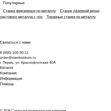
и
практик
ы
оборудо
примен
гии и
Популярные
выбору
и
работы
вания
ение
функцио
Станки фрезерные по металлу
Станок лазерной резки
оборудо
эксплуа
и
нальны
листового металла с чпу
Токарные станки по металлу
вания
тации
ключев
е
ые
возмож
отличия
ности
Связаться с нами
8 (800) 100-90-11
order@stankoinkom.ru
г. Пермь, ул. Краснофлотская 40А
Каталог
Компания
Информация
Помощь
© 2026 Станко-инструментальная компания