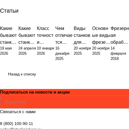
Статьи
Какие
Какие
Класс
Чем
Виды
Основн
Фрезерн
бывают
бывают
точност
отличае
станков
ые виды
ая
станки с
станки:
и
тся
для
фрезер
обработ
19 мая
24 апреля
10 января
16
20 ноября
20 ноября
14
ЧПУ:
полный
фрезер
токарны
металло
ных
ка
2026
2026
2026
декабря
2025
2025
февраля
инжене
обзор
ного
й станок
обработ
станков:
металло
2025
2018
рный
типов и
станка:
от
ки:
классиф
в:
подход к
их
от
фрезер
полный
икация,
оборудо
Назад к списку
классиф
назначе
стандар
ного:
гид по
назначе
вание,
икации
ния
тов до
принцип
выбору
ние и
техноло
и
практик
ы
оборудо
примен
гии и
Подписаться
на новости и акции
выбору
и
работы
вания
ение
функцио
оборудо
эксплуа
и
нальны
Соглашаюсь
Политикой
вания
тации
ключев
е
Связаться с нами
ые
возмож
8 (800) 100-90-11
отличия
ности