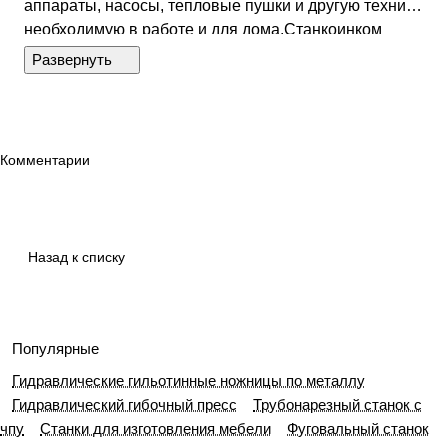
аппараты, насосы, тепловые пушки и другую технику,
необходимую в работе и для дома.Станкоинком
является официальным дилером оборудования
Fubag в России. В нашем каталоге товаров Фубаг
представлена большая часть оборудования
официального сайта Fubag.ПодробнееПопулярные
виды техникиКомпрессоры. Имеют ресиверы
Комментарии
объемом от 6 до 270 литров. Особенности
-компрессорные головки имеют вал из литого чугуна,
а двигатель хорошо защищен от
перегрева.Мотопомпы. Cпособны перекачивать до
Назад к списку
1600 л/мин. Рабочее колесо и улита насоса
изготовлены из чугуна со сфероидальным графитом
- поломки исключены даже при сильных
нагрузках.Электростанции. Бензиновые генераторы,
Популярные
которые выпускает фирма Fubag, используются на
Гидравлические гильотинные ножницы по металлу
строительных площадках, на производстве, в быту.
Гидравлический гибочный пресс
Трубонарезный станок с
Особенности - оболочка соответствует классу
чпу
Станки для изготовления мебели
Фуговальный станок
защиты IP23, поэтому вода и твердые частицы не