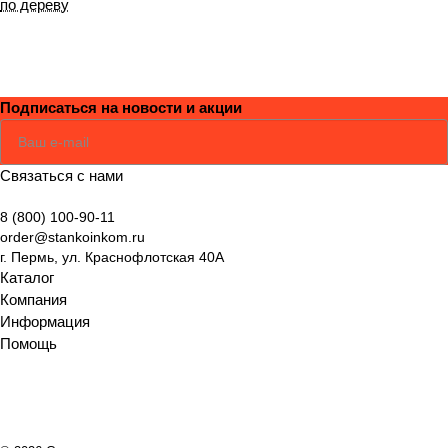
по дереву
повредят двигатель и
электрокомпоненты.Сварочное оборудование.
Большинство аппаратов имеет плавную регулировку
силы тока с помощью эргономичной рукоятки. Блок
Подписаться
на новости и акции
компенсации напряжения делает инверторы
устойчивыми к колебаниям в электросети в
Соглашаюсь
Политикой
+/-15%.Тепловые пушки. Дизельные и газовые
Связаться с нами
оснащаются системой контроля пламени, что
обеспечивает безопасность эксплуатации. Благодаря
8 (800) 100-90-11
регулировке мощности можно сэкономить до 50%
order@stankoinkom.ru
электроэнергии. Корпус покрывается экологически
г. Пермь, ул. Краснофлотская 40А
чистой краской, не содержащей свинца.Плиткорезы.
Каталог
Компания
Производством оборудования для нарезания плитки
Информация
и камня компания Fubag занимается уже более 30
Помощь
лет. Профессиональные станки с массивным столом
на ножках рассчитаны на нарезание тротуарной
плитки толщиной от 60 до 400 мм, их мощность
достигает 4000 Вт. Имеют систему водяного
охлаждения, которая не дает перегреваться диску во