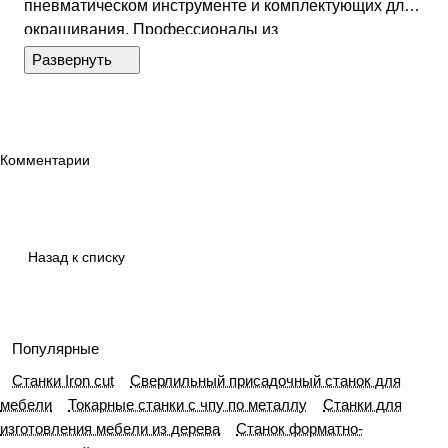
пневматическом инструменте и комплектующих для
окрашивания. Профессионалы из
производственной, автомалярной и строительной
сфер ценят Gav за широкий ассортимент и высокий
уровень качества.О компанииИстория Gav началась
в 1974 году в Италии, в провинции Брендола.
Компания представляла собой семейный бизнес и
Комментарии
выпускала окрасочное оборудование с аксессуарами
для сжатого воздуха. Сегодня ее главное
преимущество – это собственные разработки. На
предприятии автоматизированный технологический
Назад к списку
процесс, который помогает добиваться отличного
качества выпускаемой продукции.Свои разработки
производитель Gav представляет на престижных
европейских выставках, например, Bricoday в 2015
Популярные
году в Италии, Practical World, Automechanika и
Станки Iron cut
Сверлильный присадочный станок для
SPOGA + GAFA в 2016 году в Германии.Станкоинком
мебели
Токарные станки с чпу по металлу
Станки для
является официальным дилером оборудования GAV
изготовления мебели из дерева
Станок форматно-
в России. В нашем каталоге товаров ГАВ