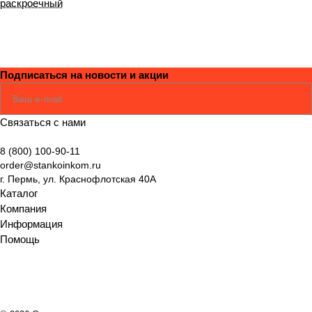
раскроечный
представлена большая часть оборудования
официального сайта GAV.ПодробнееАссортимент
GavКраскопульты – выпускаются в металлическом
корпусе и дополняются вместительным бачком
Подписаться
на новости и акции
(металлическим или пластиковым). У моделей с
верхним расположением бачка его объем составляет
Соглашаюсь
Политикой
0,5 – 0,6 л, с нижним расположением – достигает 1 л.
Связаться с нами
Некоторые краскопульты имеют удлиненное сопло
для распыления составов в труднодоступных
8 (800) 100-90-11
местах.Аэрографы – миниатюрные инструменты для
order@stankoinkom.ru
нанесения рисунков на кузов автомобиля или
г. Пермь, ул. Краснофлотская 40А
выполнения арт-проектов. У моделей с верхним
Каталог
Компания
расположением емкости для краски литая
Информация
конструкция, и бачок не снимается. Аэрографы с
Помощь
нижним креплением емкости имеют разборную
конструкцию – можно менять несколько бачков в
процессе работы для смены цветов.Пневматические
пистолеты – модели для продувки, накачки воздухом,
пескоструйной обработки, мойки, а также