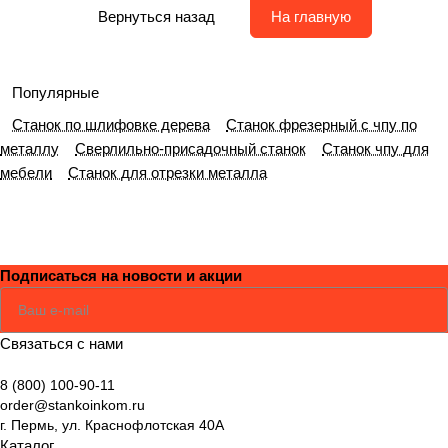
Вернуться назад
На главную
Популярные
Станок по шлифовке дерева
Станок фрезерный с чпу по
металлу
Сверлильно-присадочный станок
Станок чпу для
мебели
Станок для отрезки металла
Подписаться
на новости и акции
Соглашаюсь
Политикой
Связаться с нами
8 (800) 100-90-11
order@stankoinkom.ru
г. Пермь, ул. Краснофлотская 40А
Каталог