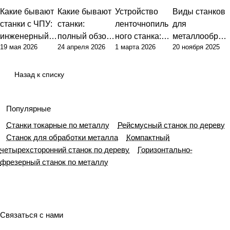
Какие бывают
Какие бывают
Устройство
Виды станков
станки с ЧПУ:
станки:
ленточнопиль
для
инженерный
полный обзор
ного станка:
металлообраб
19 мая 2026
24 апреля 2026
1 марта 2026
20 ноября 2025
подход к
типов и их
базовые
отки: полный
классификаци
назначения
принципы и
гид по выбору
и и выбору
ключевые
оборудования
Назад к списку
оборудования
узлы
Популярные
Станки токарные по металлу
Рейсмусный станок по дереву
Станок для обработки металла
Компактный
четырехсторонний станок по дереву
Горизонтально-
фрезерный станок по металлу
Связаться с нами