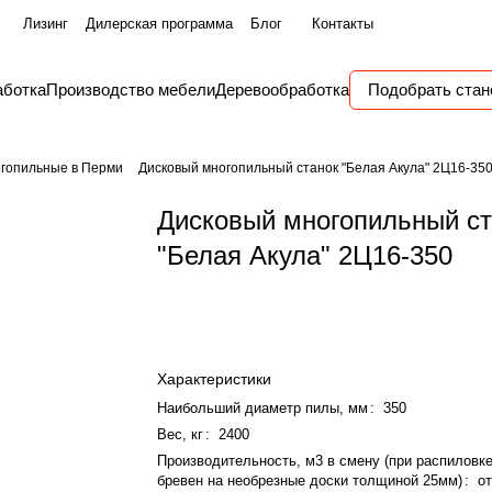
Лизинг
Дилерская программа
Блог
Контакты
аботка
Производство мебели
Деревообработка
Подобрать стан
гопильные в Перми
Дисковый многопильный станок "Белая Акула" 2Ц16-35
Дисковый многопильный ст
"Белая Акула" 2Ц16-350
Характеристики
Наибольший диаметр пилы, мм
:
350
Вес, кг
:
2400
Производительность, м3 в смену (при распиловк
бревен на необрезные доски толщиной 25мм)
:
от