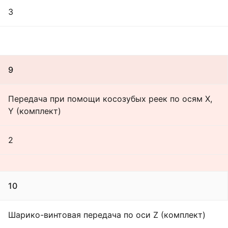
3
9
Передача при помощи косозубых реек по осям X,
Y (комплект)
2
10
Шарико-винтовая передача по оси Z (комплект)