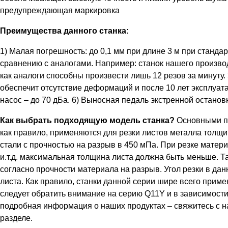
предупреждающая маркировка
Преимущества данного станка:
1) Малая погрешность: до 0,1 мм при длине 3 м при стандар
сравнению с аналогами. Например: станок нашего производ
как аналоги способны произвести лишь 12 резов за минуту
обеспечит отсутствие деформаций и после 10 лет эксплу
насос – до 70 дБа. 6) Выносная педаль экстренной останов
Как выбрать подходящую модель станка?
Основными па
как правило, применяются для резки листов металла толщи
стали с прочностью на разрыв в 450 мПа. При резке матер
и.т.д. максимальная толщина листа должна быть меньше. Т
согласно прочности материала на разрыв. Угол резки в дан
листа. Как правило, станки данной серии шире всего приме
следует обратить внимание на серию Q11Y и в зависимост
подробная информация о наших продуктах – свяжитесь с 
разделе.