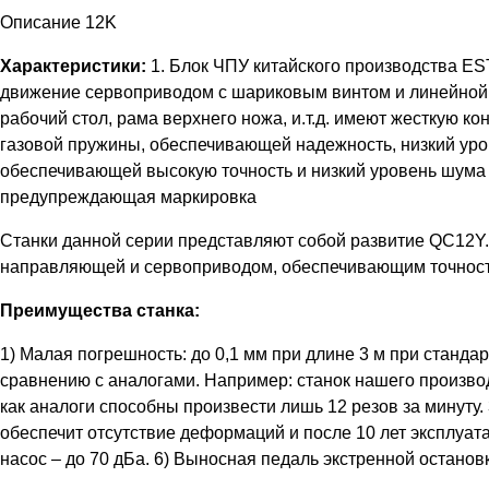
Описание 12K
Характеристики:
1. Блок ЧПУ китайского производства E
движение сервоприводом с шариковым винтом и линейной н
рабочий стол, рама верхнего ножа, и.т.д. имеют жесткую к
газовой пружины, обеспечивающей надежность, низкий уро
обеспечивающей высокую точность и низкий уровень шума 
предупреждающая маркировка
Станки данной серии представляют собой развитие QC12Y
направляющей и сервоприводом, обеспечивающим точнос
Преимущества станка:
1) Малая погрешность: до 0,1 мм при длине 3 м при стандар
сравнению с аналогами. Например: станок нашего производ
как аналоги способны произвести лишь 12 резов за минуту
обеспечит отсутствие деформаций и после 10 лет эксплу
насос – до 70 дБа. 6) Выносная педаль экстренной останов