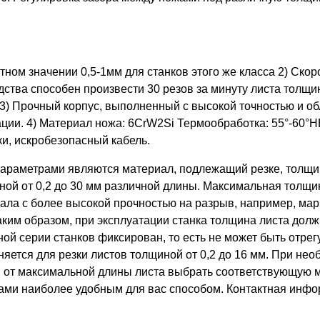
тном значении 0,5-1мм для станков этого же класса 2) Скор
ства способен произвести 30 резов за минуту листа толщин
. 3) Прочный корпус, выполненный с высокой точностью и 
атации. 4) Материал ножа: 6CrW2Si Термообработка: 55°-
ки, искробезопасный кабель.
раметрами являются материал, подлежащий резке, толщина
ной от 0,2 до 30 мм различной длины. Максимальная толщи
иала с более высокой прочностью на разрыв, например, ма
аким образом, при эксплуатации станка толщина листа дол
ной серии станков фиксирован, то есть не может быть отре
няется для резки листов толщиной от 0,2 до 16 мм. При нео
и от максимальной длины листа выбрать соответствующую м
нами наиболее удобным для вас способом. Контактная инф