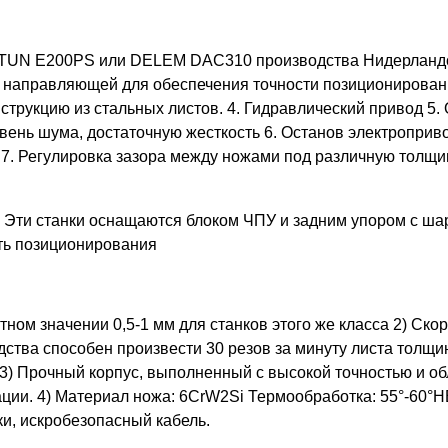
STUN E200PS или DELEM DAC310 производства Нидерландо
аправляющей для обеспечения точности позиционирования 
онструкцию из стальных листов. 4. Гидравлический привод 
вень шума, достаточную жесткость 6. Останов электроприв
7. Регулировка зазора между ножами под различную толщин
. Эти станки оснащаются блоком ЧПУ и задним упором с ш
ть позиционирования
тном значении 0,5-1 мм для станков этого же класса 2) Ско
ства способен произвести 30 резов за минуту листа толщи
. 3) Прочный корпус, выполненный с высокой точностью и 
атации. 4) Материал ножа: 6CrW2Si Термообработка: 55°-
ки, искробезопасный кабель.