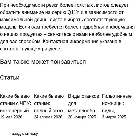
При необходимости резки более толстых листов следует
обратить внимание на серию Q11Y и в зависимости от
максимальной длины листа выбрать соответствующую
модель. Если вам требуется более подробная информация
о наших продуктах – свяжитесь с нами наиболее удобным
для вас способом. Контактная информация указана в
соответствующем разделе.
Вам также может понравиться
Статьи
Какие бывают
Какие бывают
Виды станков
Гильотинные
Советы
Советы
Советы
Советы
станки с ЧПУ:
станки:
для
ножницы:
инженерный
полный обзор
металлообраб
виды,
19 мая 2026
24 апреля 2026
20 ноября 2025
3 марта 2025
подход к
типов и их
отки: полный
устройство и
классификаци
назначения
гид по выбору
ключевые
и и выбору
оборудования
характеристик
Назад к списку