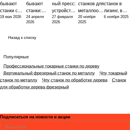
бывают
бывают
ный пресс:
станков для
станок в
станки с
станки:
устройство,
металлообр
лизинг, в
19 мая 2026
24 апреля
27 февраля
20 ноября
6 ноября 2025
ЧПУ:
полный
принцип
аботки:
кредит или
2026
2026
2025
инженерны
обзор
работы и
полный гид
с
й подход к
типов и их
практика
по выбору
рассрочкой
Назад к списку
классифика
назначения
применени
оборудован
?
ции и
я в
ия
выбору
современн
Популярные
оборудован
ом
Профессиональные токарные станки по дереву
ия
производст
Вертикальный фрезерный станок по металлу
Чпу токарный
ве
станок по металлу
Чпу станок по обработке дерева
Станок
для обработки дерева фрезерный
Подписаться
на новости и акции
Соглашаюсь
Политикой