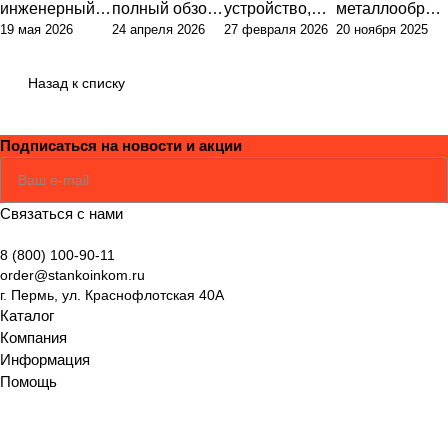
инженерный
полный обзор
устройство,
металлообраб
19 мая 2026
24 апреля 2026
27 февраля 2026
20 ноября 2025
подход к
типов и их
принцип
отки: полный
классификаци
назначения
работы и
гид по выбору
и и выбору
практика
оборудования
Назад к списку
оборудования
применения в
современном
Подписаться
на новости и акции
производстве
Соглашаюсь
Политикой
Связаться с нами
8 (800) 100-90-11
order@stankoinkom.ru
г. Пермь, ул. Краснофлотская 40А
Каталог
Компания
Информация
Помощь