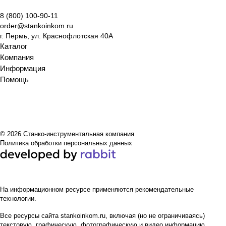
выбору
и
работы
вания
ение
функцио
8 (800) 100-90-11
оборудо
эксплуа
и
нальны
order@stankoinkom.ru
вания
тации
ключев
е
г. Пермь, ул. Краснофлотская 40А
ые
возмож
Каталог
отличия
ности
Компания
Информация
Помощь
© 2026 Станко-инструментальная компания
Политика обработки персональных данных
На информационном ресурсе применяются
рекомендательные
технологии
.
Все ресурсы сайта stankoinkom.ru, включая (но не ограничиваясь)
текстовую, графическую, фотографическую и видео информацию,