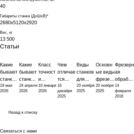
40
Габариты станка (ДхШхВ)*
2680x5120x2920
Вес, кг
13 500
Статьи
Какие
Какие
Класс
Чем
Виды
Основн
Фрезерн
бывают
бывают
точност
отличае
станков
ые виды
ая
станки с
станки:
и
тся
для
фрезер
обработ
19 мая
24 апреля
10 января
16
20 ноября
20 ноября
14
ЧПУ:
полный
фрезер
токарны
металло
ных
ка
2026
2026
2026
декабря
2025
2025
февраля
инжене
обзор
ного
й станок
обработ
станков:
металло
2025
2018
рный
типов и
станка:
от
ки:
классиф
в:
подход к
их
от
фрезер
полный
икация,
оборудо
Назад к списку
классиф
назначе
стандар
ного:
гид по
назначе
вание,
икации
ния
тов до
принцип
выбору
ние и
техноло
и
практик
ы
оборудо
примен
гии и
Связаться с нами