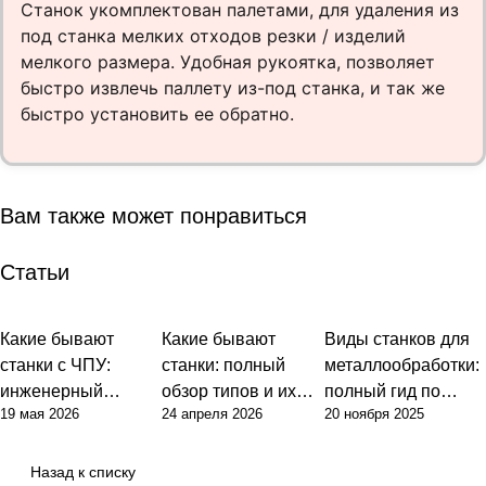
Станок укомплектован палетами, для удаления из
под станка мелких отходов резки / изделий
мелкого размера. Удобная рукоятка, позволяет
быстро извлечь паллету из-под станка, и так же
быстро установить ее обратно.
Вам также может понравиться
Статьи
Какие бывают
Какие бывают
Виды станков для
станки с ЧПУ:
станки: полный
металлообработки:
инженерный
обзор типов и их
полный гид по
19 мая 2026
24 апреля 2026
20 ноября 2025
подход к
назначения
выбору
классификации и
оборудования
выбору
Назад к списку