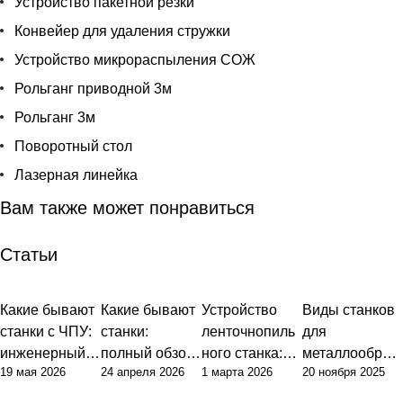
Устройство пакетной резки
Конвейер для удаления стружки
Устройство микрораспыления СОЖ
Рольганг приводной 3м
Рольганг 3м
Поворотный стол
Лазерная линейка
Вам также может понравиться
Статьи
Какие бывают
Какие бывают
Устройство
Виды станков
станки с ЧПУ:
станки:
ленточнопиль
для
инженерный
полный обзор
ного станка:
металлообраб
19 мая 2026
24 апреля 2026
1 марта 2026
20 ноября 2025
подход к
типов и их
базовые
отки: полный
классификаци
назначения
принципы и
гид по выбору