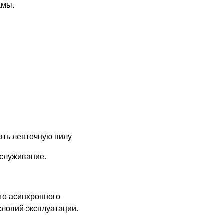
амы.
ать ленточную пилу
бслуживание.
го асинхронного
словий эксплуатации.