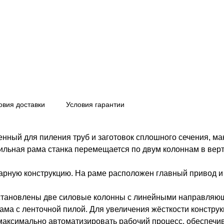
овия доставки
Условия гарантии
нный для пиления труб и заготовок сплошного сечения, м
ильная рама станка перемещается по двум колоннам в вер
арную конструкцию. На раме расположен главный привод и 
установлены две силовые колонны с линейными направляю
ама с ленточной пилой. Для увеличения жёсткости констру
аксимально автоматизировать рабочий процесс, обеспечива