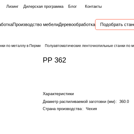
Лизинг
Дилерская программа
Блог
Контакты
аботка
Производство мебели
Деревообработка
Подобрать стан
нки по металлу в Перми
Полуавтоматические ленточнопильные станки по м
PP 362
Характеристики
Диаметр распиливаемой заготовки (мм)
:
360.0
Страна производства
:
Чехия