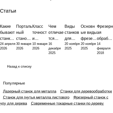
Статьи
Какие
Порталь
Класс
Чем
Виды
Основн
Фрезерн
Советы
Советы
Советы
Советы
Советы
Советы
Совет
бывают
ный
точност
отличае
станков
ые виды
ая
станки:
станок:
и
тся
для
фрезер
обработ
24 апреля
30 января
10 января
16
20 ноября
20 ноября
14
полный
что это
фрезер
токарны
металло
ных
ка
2026
2026
2026
декабря
2025
2025
февраля
обзор
и
ного
й станок
обработ
станков:
металло
2025
2018
типов и
почему
станка:
от
ки:
классиф
в:
их
это
от
фрезер
полный
икация,
оборудо
Назад к списку
назначе
основа
стандар
ного:
гид по
назначе
вание,
ния
совреме
тов до
принцип
выбору
ние и
техноло
нного
практик
ы
оборудо
примен
гии и
Популярные
произво
и
работы
вания
ение
функцио
Лазерный станок для металла
Станки для деревообработки
дства
эксплуа
и
нальны
Станок для гнутья металла листового
Фрезерный станок с
тации
ключев
е
чпу для дерева
Современные токарные станки по дереву
ые
возмож
отличия
ности