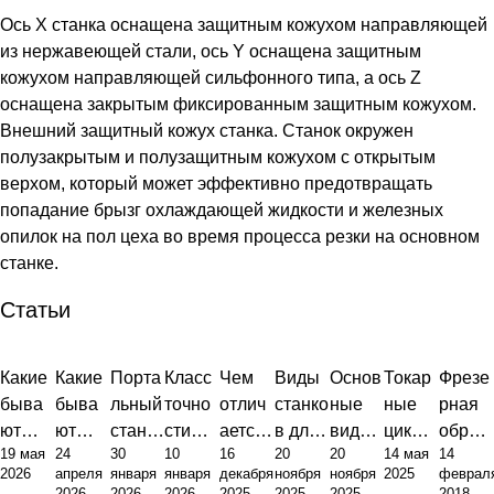
Ось X станка оснащена защитным кожухом направляющей
из нержавеющей стали, ось Y оснащена защитным
кожухом направляющей сильфонного типа, а ось Z
оснащена закрытым фиксированным защитным кожухом.
Внешний защитный кожух станка. Станок окружен
полузакрытым и полузащитным кожухом с открытым
верхом, который может эффективно предотвращать
попадание брызг охлаждающей жидкости и железных
опилок на пол цеха во время процесса резки на основном
станке.
Статьи
Какие
Какие
Порта
Класс
Чем
Виды
Основ
Токар
Фрезе
быва
быва
льный
точно
отлич
станко
ные
ные
рная
ют
ют
станок
сти
ается
в для
виды
циклы
обраб
19 мая
24
30
10
16
20
20
14 мая
14
станки
станки
: что
фрезе
токар
метал
фрезе
Fanuc:
отка
2026
апреля
января
января
декабря
ноября
ноября
2025
феврал
с ЧПУ:
:
это и
рного
ный
лообр
рных
руков
метал
2026
2026
2026
2025
2025
2025
2018