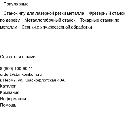
класси
ения
енного
практи
принци
выбору
я,
технол
Популярные
фикаци
произв
ки
пы
оборуд
назнач
огии и
Станок чпу для лазерной резки металла
Фрезерный станок
и и
одства
эксплу
работы
ования
ение и
функци
по дереву
Металлогибочный станок
Токарные станки по
выбору
атации
и
примен
ональн
металлу
Станки с чпу фрезерной обработки
оборуд
ключев
ение
ые
ования
ые
возмож
отличи
ности
я
Связаться с нами
8 (800) 100-90-11
order@stankoinkom.ru
г. Пермь, ул. Краснофлотская 40А
Каталог
Компания
Информация
Помощь