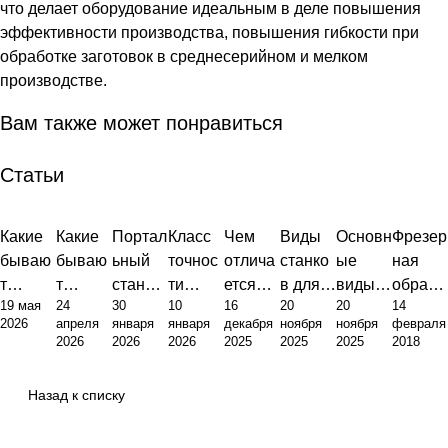
что делает оборудование идеальным в деле повышения
эффективности производства, повышения гибкости при
обработке заготовок в среднесерийном и мелком
производстве.
Вам также может понравиться
Статьи
Какие
Какие
Портал
Класс
Чем
Виды
Основн
Фрезер
бываю
бываю
ьный
точнос
отлича
станко
ые
ная
т
т
станок:
ти
ется
в для
виды
обрабо
19 мая
24
30
10
16
20
20
14
станки
станки:
что это
фрезер
токарн
металл
фрезер
тка
2026
апреля
января
января
декабря
ноября
ноября
февраля
с ЧПУ:
полны
и
ного
ый
ообраб
ных
металл
2026
2026
2026
2025
2025
2025
2018
инжене
й обзор
почему
станка:
станок
отки:
станко
ов:
рный
типов и
это
от
от
полны
в:
оборуд
Назад к списку
подход
их
основа
станда
фрезер
й гид
класси
ование
к
назнач
соврем
ртов до
ного:
по
фикаци
,