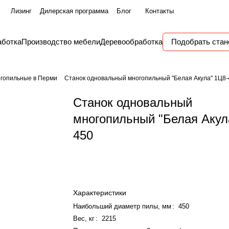
Лизинг
Дилерская программа
Блог
Контакты
аботка
Производство мебели
Деревообработка
Подобрать стан
гопильные в Перми
Станок одновальный многопильный "Белая Акула" 1Ц8-
Станок одновальный
многопильный "Белая Акул
450
Характеристики
Наибольший диаметр пилы, мм
:
450
Вес, кг
:
2215