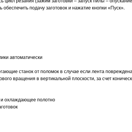
сь цикл резания (зажим заготовки – запуск пилы – опускан
 обеспечить подачу заготовок и нажатие кнопки «Пуск».
лики автоматически
егающие станок от поломок в случае если лента поврежден
ового вращения в вертикальной плоскости, за счет кониче
е и охлаждающее полотно
аготовок