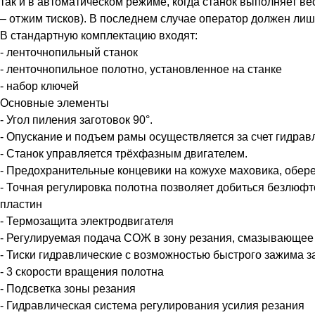
так и в автоматическом режиме, когда станок выполняет ве
– отжим тисков). В последнем случае оператор должен лишь
В стандартную комплектацию входят:
- ленточнопильный станок
- ленточнопильное полотно, установленное на станке
- набор ключей
Основные элементы
- Угол пиления заготовок 90°.
- Опускание и подъем рамы осуществляется за счет гидрав
- Станок управляется трёхфазным двигателем.
- Предохранительные концевики на кожухе маховика, обер
- Точная регулировка полотна позволяет добиться безлюфт
пластин
- Термозащита электродвигателя
- Регулируемая подача СОЖ в зону резания, смазывающе
- Тиски гидравлические с возможностью быстрого зажима з
- 3 скорости вращения полотна
- Подсветка зоны резания
- Гидравлическая система регулирования усилия резания