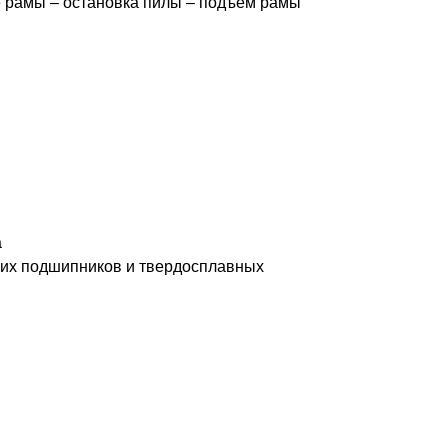
ие рамы – остановка пилы – подъем рамы
а
ских подшипников и твердосплавных