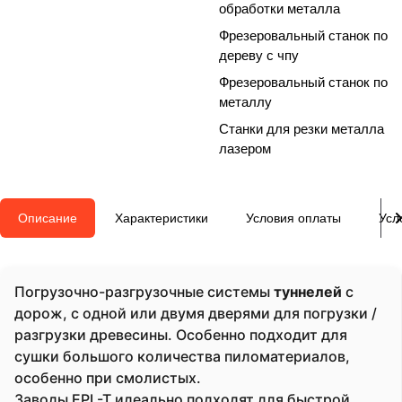
обработки металла
Фрезеровальный станок по
дереву с чпу
Фрезеровальный станок по
металлу
Станки для резки металла
лазером
Описание
Характеристики
Условия оплаты
Усл
Погрузочно-разгрузочные системы
туннелей
с
дорож, с одной или двумя дверями для погрузки /
разгрузки древесины. Особенно подходит для
сушки большого количества пиломатериалов,
особенно при смолистых.
Заводы EPL-T идеально подходят для быстрой