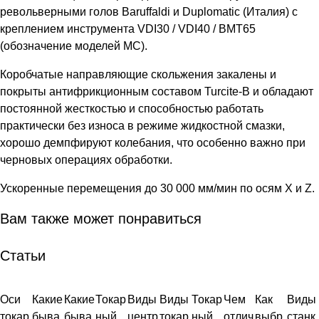
револьверными голов Baruffaldi и Duplomatic (Италия) с
креплением инструмента VDI30 / VDI40 / BMT65
(обозначение моделей MC).
Коробчатые направляющие скольжения закалены и
покрыты антифрикционным составом Turcite-B и обладают
постоянной жесткостью и способностью работать
практически без износа в режиме жидкостной смазки,
хорошо демпфируют колебания, что особенно важно при
черновых операциях обработки.
Ускоренные перемещения до 30 000 мм/мин по осям X и Z.
Вам также может понравиться
Статьи
Оси
Какие
Какие
Токар
Виды
Виды
Токар
Чем
Как
Виды
токар
быва
быва
ный
центр
токар
ный
отлич
выбр
станк