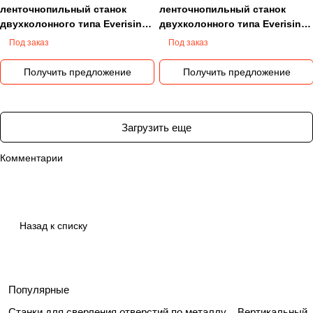
ленточнопильный станок
ленточнопильный станок
двухколонного типа Everising
двухколонного типа Everising
E-430
EP-330S
Под заказ
Под заказ
Получить предложение
Получить предложение
Загрузить еще
Комментарии
Назад к списку
Популярные
Станки для сверления отверстий по металлу
Вертикальный