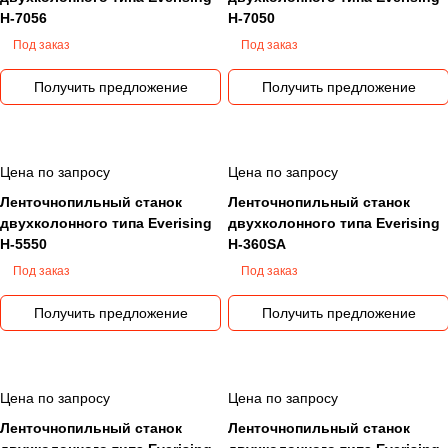
IMTEX.Компания Everising - это:Высокое качество
H-7056
H-7050
оборудования - производство сертифицировано
Под заказ
Под заказ
согласно ISO 9001, а станки сертифицированы как в
соответствии с нормами CE, так в соответствии со
Получить предложение
Получить предложение
всеми американскими стандартами. Компания
является OEM производителем оборудования для
мировых лидеров в области ленточного
Цена по запросу
Цена по запросу
пиления..Постоянно растущий опыт разработки и
производства оборудования - как результат 20-ти
Ленточнопильный станок
Ленточнопильный станок
двухколонного типа Everising
летнего технического сотрудничества с
двухколонного типа Everising
H-5550
H-360SA
европейскими и американскими компаниями и
использования самых последних технологий. На
Под заказ
Под заказ
сегодняшний момент компания является одним из
Получить предложение
Получить предложение
самых больших производителем и экспортером
ленточнопильного оборудования в Азии.Гибкость
выбора - широкое разнообразие моделей,
позволяющее сделать выбор, полностью
Цена по запросу
Цена по запросу
соответствующий вашим потребностям. Полный
Ленточнопильный станок
Ленточнопильный станок
диапазон моделей для порезки заготовок с