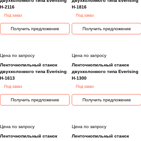
двухколонного типа Everising
двухколонного типа Everising
максимальным диаметром от 0,1 до 1,3 метра и
H-2116
H-1816
более!Специализация - компания специализируется
Под заказ
Под заказ
и является лидером в производстве различных
типов ленточнопильных и дисковых
Получить предложение
Получить предложение
металлорежущих станков.Высокая эффективность
оборудования - достигается за счет постоянной
разработки и внедрения новых технических
Цена по запросу
Цена по запросу
решений.Компания EVERISING (Китай) основана в
Ленточнопильный станок
Ленточнопильный станок
1982 году и специализируется на разработке и
двухколонного типа Everising
двухколонного типа Everising
производстве автоматических и полуавтоматических
H-1613
H-1300
ленточнопильных станков по металлу маятникового,
Под заказ
Под заказ
колонного и вертикального типа, а также
автоматических станков с дисковыми пилами.
Получить предложение
Получить предложение
Цена по запросу
Цена по запросу
Ленточнопильный станок
Ленточнопильный станок