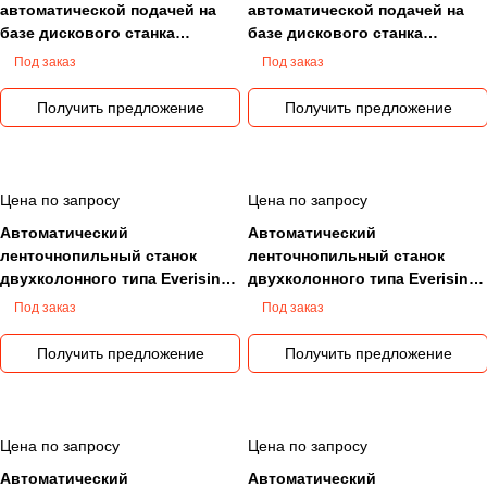
автоматической подачей на
автоматической подачей на
базе дискового станка
базе дискового станка
Everising P-70
Everising P-100
Под заказ
Под заказ
Получить предложение
Получить предложение
Цена по запросу
Цена по запросу
Автоматический
Автоматический
ленточнопильный станок
ленточнопильный станок
двухколонного типа Everising
двухколонного типа Everising
E-830
E-530
Под заказ
Под заказ
Получить предложение
Получить предложение
Цена по запросу
Цена по запросу
Автоматический
Автоматический