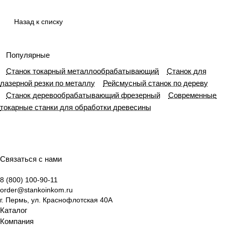
классификаци
назначения
принципы и
гид по выбору
и и выбору
ключевые
оборудования
Назад к списку
оборудования
узлы
Популярные
Станок токарный металлообрабатывающий
Станок для
лазерной резки по металлу
Рейсмусный станок по дереву
Станок деревообрабатывающий фрезерный
Современные
токарные станки для обработки древесины
Связаться с нами
8 (800) 100-90-11
order@stankoinkom.ru
г. Пермь, ул. Краснофлотская 40А
Каталог
Компания