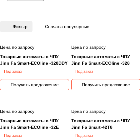
ЧПУ, обрабатывающие центы с ЧПУ, автоматы
продольного точения и специальные токарные
станки. Основываясь на философии компании –
технологические инновации и лидирование в
Фильтр
Сначала популярные
отрасли – Jinn Fa вкладывает огромные усилия в
исследования и разработки передовых
станков.Станкоинком является официальным
Цена по запросу
Цена по запросу
дилером станков Jinnfa в России. В нашем каталоге
Токарные автоматы с ЧПУ
Токарные автоматы с ЧПУ
товаров Джинфа представлена большая часть
Jinn Fa Smart-ECOline -328DDY
Jinn Fa Smart-ECOline -328
оборудования официального сайта Jinn
Под заказ
Под заказ
FaПодробнееСтанки компании Jinn Fa
распространяются по всему миру. Каждый
Получить предложение
Получить предложение
произведенный станок отвечает высокому стандарту
качества и обеспечивает высокую
конкурентоспособность в обработке деталей.
Цена по запросу
Цена по запросу
Качество станков обеспечивается за счет тонкого
Токарные автоматы с ЧПУ
Токарные автоматы с ЧПУ
мастерства и многолетнего опыта производства, что
Jinn Fa Smart-ECOline -32E
Jinn Fa Smart-42T8
гарантирует пользователю высокую точность
Под заказ
Под заказ
обработки и производительность на протяжении