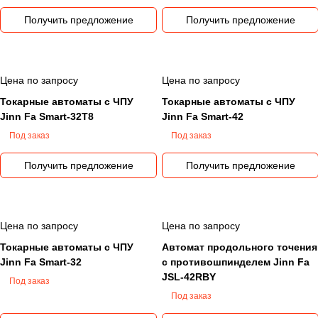
длительного времени. Сегодня JINN FA продолжает
Получить предложение
Получить предложение
поддерживать репутацию ведущего разработчика и
производителя станков на Тайване, четко
отслеживая качество выпускаемой продукции.
Цена по запросу
Цена по запросу
Токарные автоматы с ЧПУ
Токарные автоматы с ЧПУ
Jinn Fa Smart-32T8
Jinn Fa Smart-42
Под заказ
Под заказ
Получить предложение
Получить предложение
Цена по запросу
Цена по запросу
Токарные автоматы с ЧПУ
Автомат продольного точения
Jinn Fa Smart-32
с противошпинделем Jinn Fa
JSL-42RBY
Под заказ
Под заказ