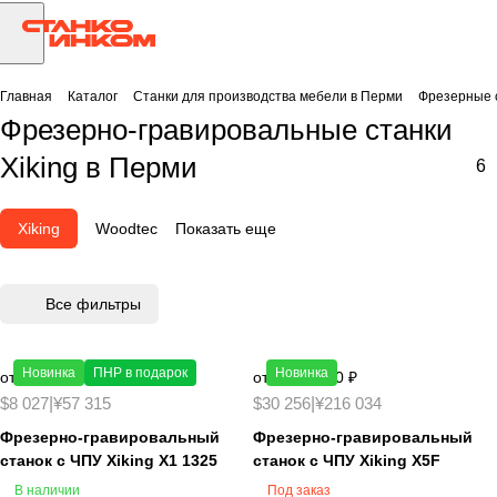
Главная
Каталог
Станки для производства мебели в Перми
Фрезерные с
Фрезерно-гравировальные станки
Xiking в Перми
6
Xiking
Woodtec
Показать еще
Все фильтры
Новинка
ПНР в подарок
Новинка
от 650 000 ₽
от 2 450 000 ₽
$8 027
|
¥57 315
$30 256
|
¥216 034
Фрезерно-гравировальный
Фрезерно-гравировальный
станок с ЧПУ Xiking X1 1325
станок с ЧПУ Xiking X5F
В наличии
Под заказ