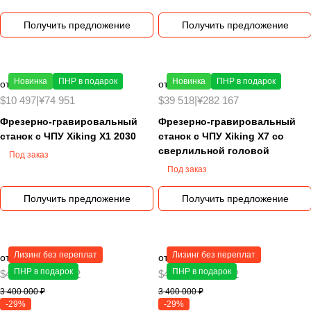
Получить предложение
Получить предложение
Новинка
ПНР в подарок
Новинка
ПНР в подарок
от 850 000 ₽
от 3 200 000 ₽
$10 497
|
¥74 951
$39 518
|
¥282 167
Фрезерно-гравировальный
Фрезерно-гравировальный
станок с ЧПУ Xiking X1 2030
станок с ЧПУ Xiking X7 со
сверлильной головой
Под заказ
Под заказ
Получить предложение
Получить предложение
Лизинг без переплат
Лизинг без переплат
от 2 400 000 ₽
от 2 400 000 ₽
ПНР в подарок
ПНР в подарок
$41 988
|
¥299 802
$41 988
|
¥299 802
3 400 000 ₽
3 400 000 ₽
-29%
-29%