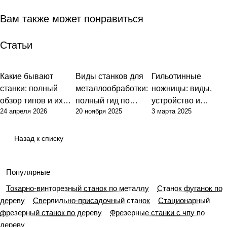
Вам также может понравиться
Статьи
Какие бывают
Виды станков для
Гильотинные
Советы
Советы
Советы
станки: полный
металлообработки:
ножницы: виды,
обзор типов и их
полный гид по
устройство и
24 апреля 2026
20 ноября 2025
3 марта 2025
назначения
выбору
ключевые
оборудования
характеристики
Назад к списку
Популярные
Токарно-винторезный станок по металлу
Станок фуганок по
дереву
Сверлильно-присадочный станок
Стационарный
фрезерный станок по дереву
Фрезерные станки с чпу по
дереву