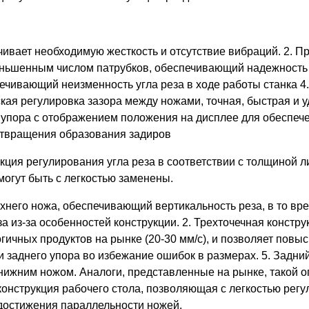
чивает необходимую жесткость и отсутствие вибраций. 2. П
ньшенным числом патрубков, обеспечивающий надежность 
ивающий неизменность угла реза в ходе работы станка 4.
ая регулировка зазора между ножами, точная, быстрая и уд
упора с отображением положения на дисплее для обеспече
отвращения образования задиров
ция регулирования угла реза в соответствии с толщиной ли
могут быть с легкостью заменены.
него ножа, обеспечивающий вертикальность реза, в то врем
а из-за особенностей конструкции. 2. Трехточечная констру
огичных продуктов на рынке (20-30 мм/с), и позволяет повы
и заднего упора во избежание ошибок в размерах. 5. Задн
жним ножом. Аналоги, представленные на рынке, такой оп
конструкция рабочего стола, позволяющая с легкостью рег
 достижения параллельности ножей.