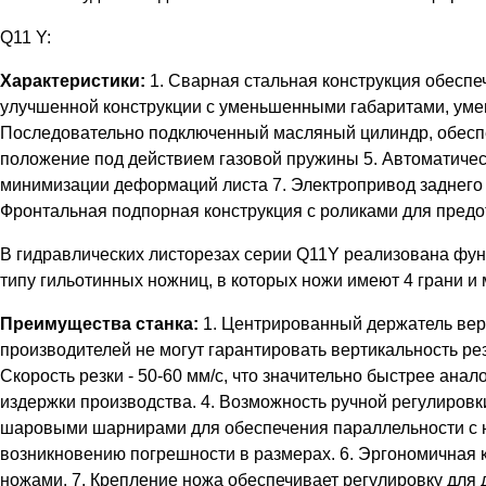
Q11 Y:
Характеристики:
1. Сварная стальная конструкция обеспе
улучшенной конструкции с уменьшенными габаритами, уме
Последовательно подключенный масляный цилиндр, обеспеч
положение под действием газовой пружины 5. Автоматическ
минимизации деформаций листа 7. Электропривод заднего 
Фронтальная подпорная конструкция с роликами для пред
В гидравлических листорезах серии Q11Y реализована функ
типу гильотинных ножниц, в которых ножи имеют 4 грани и 
Преимущества станка:
1. Центрированный держатель верх
производителей не могут гарантировать вертикальность рез
Скорость резки - 50-60 мм/с, что значительно быстрее анал
издержки производства. 4. Возможность ручной регулировк
шаровыми шарнирами для обеспечения параллельности с ни
возникновению погрешности в размерах. 6. Эргономичная 
ножами. 7. Крепление ножа обеспечивает регулировку для