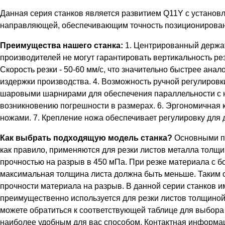
Данная серия станков является развитием Q11Y с устано
направляющей, обеспечивающим точность позиционирования
Преимущества нашего станка:
1. Центрированный держате
производителей не могут гарантировать вертикальность рез
Скорость резки - 50-60 мм/с, что значительно быстрее анал
издержки производства. 4. Возможность ручной регулировк
шаровыми шарнирами для обеспечения параллельности с ни
возникновению погрешности в размерах. 6. Эргономичная 
ножами. 7. Крепление ножа обеспечивает регулировку для
Как выбрать подходящую модель станка?
Основными па
как правило, применяются для резки листов металла толщи
прочностью на разрыв в 450 мПа. При резке материала с б
максимальная толщина листа должна быть меньше. Таким о
прочности материала на разрыв. В данной серии станков им
преимущественно используется для резки листов толщино
можете обратиться к соответствующей таблице для выбора
наиболее удобным для вас способом. Контактная информац