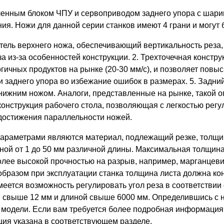
вленным блоком ЧПУ и сервоприводом заднего упора с шар
. Ножи для данной серии станков имеют 4 грани и могут б
ль верхнего ножа, обеспечивающий вертикальность реза, в
а из-за особенностей конструкции. 2. Трехточечная констру
огичных продуктов на рынке (20-30 мм/с), и позволяет повы
и заднего упора во избежание ошибок в размерах. 5. Задн
жним ножом. Аналоги, представленные на рынке, такой оп
конструкция рабочего стола, позволяющая с легкостью рег
 достижения параллельности ножей.
раметрами являются материал, подлежащий резке, толщина
ной от 1 до 50 мм различной длины. Максимальная толщина 
олее высокой прочностью на разрыв, например, марганцевис
бразом при эксплуатации станка толщина листа должна ко
еется возможность регулировать угол реза в соответствии 
й свыше 12 мм и длиной свыше 6000 мм. Определившись с
 модели. Если вам требуется более подробная информация 
ия указана в соответствующем разделе.