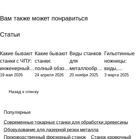
Вам также может понравиться
Статьи
Какие бывают
Какие бывают
Виды станков
Гильотинные
станки с ЧПУ:
станки:
для
ножницы:
инженерный
полный обзор
металлообраб
виды,
19 мая 2026
24 апреля 2026
20 ноября 2025
3 марта 2025
подход к
типов и их
отки: полный
устройство и
классификаци
назначения
гид по выбору
ключевые
и и выбору
оборудования
характеристик
Назад к списку
оборудования
и
Популярные
Современные токарные станки для обработки древесины
Оборудование для лазерной резки металла
Производственный фрезерный станок
Станок кромочный