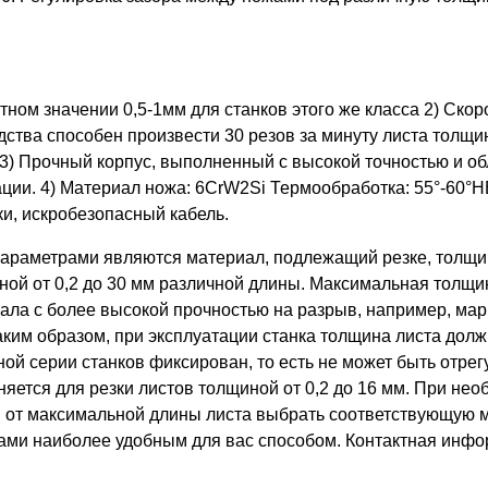
тном значении 0,5-1мм для станков этого же класса 2) Скор
ства способен произвести 30 резов за минуту листа толщин
. 3) Прочный корпус, выполненный с высокой точностью и 
атации. 4) Материал ножа: 6CrW2Si Термообработка: 55°-
ки, искробезопасный кабель.
раметрами являются материал, подлежащий резке, толщина
ной от 0,2 до 30 мм различной длины. Максимальная толщи
иала с более высокой прочностью на разрыв, например, ма
аким образом, при эксплуатации станка толщина листа дол
ной серии станков фиксирован, то есть не может быть отре
няется для резки листов толщиной от 0,2 до 16 мм. При нео
и от максимальной длины листа выбрать соответствующую м
нами наиболее удобным для вас способом. Контактная инф