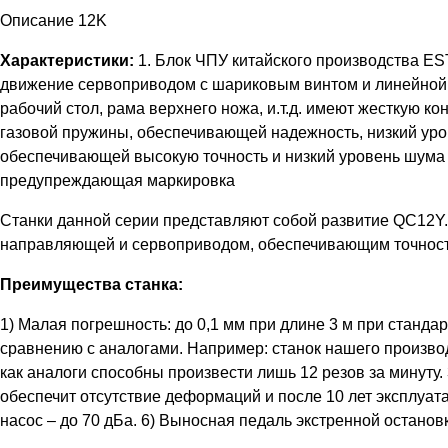
Описание 12K
Характеристики:
1. Блок ЧПУ китайского производства E
движение сервоприводом с шариковым винтом и линейной н
рабочий стол, рама верхнего ножа, и.т.д. имеют жесткую к
газовой пружины, обеспечивающей надежность, низкий уро
обеспечивающей высокую точность и низкий уровень шума 
предупреждающая маркировка
Станки данной серии представляют собой развитие QC12Y
направляющей и сервоприводом, обеспечивающим точнос
Преимущества станка:
1) Малая погрешность: до 0,1 мм при длине 3 м при стандар
сравнению с аналогами. Например: станок нашего производ
как аналоги способны произвести лишь 12 резов за минуту
обеспечит отсутствие деформаций и после 10 лет эксплу
насос – до 70 дБа. 6) Выносная педаль экстренной останов