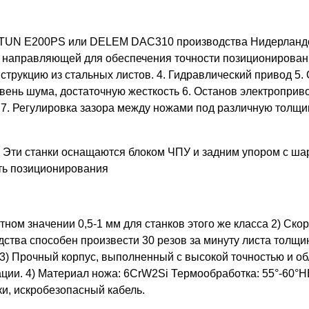
STUN E200PS или DELEM DAC310 производства Нидерландо
аправляющей для обеспечения точности позиционирования 
онструкцию из стальных листов. 4. Гидравлический привод 
вень шума, достаточную жесткость 6. Останов электроприв
7. Регулировка зазора между ножами под различную толщин
. Эти станки оснащаются блоком ЧПУ и задним упором с ш
ть позиционирования
тном значении 0,5-1 мм для станков этого же класса 2) Ско
ства способен произвести 30 резов за минуту листа толщи
. 3) Прочный корпус, выполненный с высокой точностью и 
атации. 4) Материал ножа: 6CrW2Si Термообработка: 55°-
ки, искробезопасный кабель.