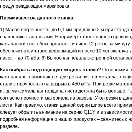
предупреждающая маркировка
Преимущества данного станка:
1) Малая погрешность: до 0,1 мм при длине 3 м при стандар
сравнению с аналогами. Например: станок нашего производ
как аналоги способны произвести лишь 12 резов за минуту
обеспечит отсутствие деформаций и после 10 лет эксплу
насос – до 70 дБа. 6) Выносная педаль экстренной останов
Как выбрать подходящую модель станка?
Основными па
как правило, применяются для резки листов металла толщи
стали с прочностью на разрыв в 450 мПа. При резке матер
и.т.д. максимальная толщина листа должна быть меньше. Т
согласно прочности материала на разрыв. Угол резки в дан
листа. Как правило, станки данной серии шире всего приме
следует обратить внимание на серию Q11Y и в зависимост
подробная информация о наших продуктах – свяжитесь с 
разделе.