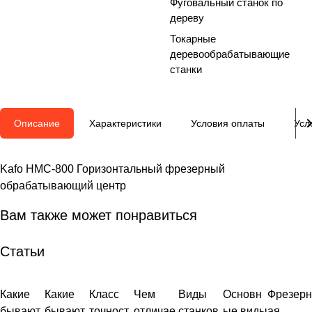
Фуговальный станок по
дереву
Токарные
деревообрабатывающие
станки
Описание
Характеристики
Условия оплаты
Усл
Kafo HMC-800 Горизонтальный фрезерный
обрабатывающий центр
Вам также может понравиться
Статьи
Какие
Какие
Класс
Чем
Виды
Основн
Фрезерн
бывают
бывают
точност
отличае
станков
ые виды
ая