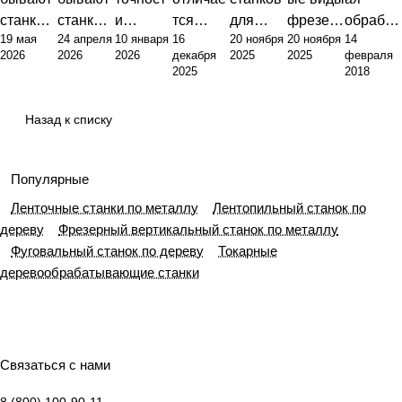
станки с
станки:
и
тся
для
фрезер
обработ
19 мая
24 апреля
10 января
16
20 ноября
20 ноября
14
ЧПУ:
полный
фрезер
токарны
металло
ных
ка
2026
2026
2026
декабря
2025
2025
февраля
инжене
обзор
ного
й станок
обработ
станков:
металло
2025
2018
рный
типов и
станка:
от
ки:
классиф
в:
подход к
их
от
фрезер
полный
икация,
оборудо
Назад к списку
классиф
назначе
стандар
ного:
гид по
назначе
вание,
икации
ния
тов до
принцип
выбору
ние и
техноло
и
практик
ы
оборудо
примен
гии и
Популярные
выбору
и
работы
вания
ение
функцио
Ленточные станки по металлу
Лентопильный станок по
оборудо
эксплуа
и
нальны
дереву
Фрезерный вертикальный станок по металлу
вания
тации
ключев
е
Фуговальный станок по дереву
Токарные
ые
возмож
деревообрабатывающие станки
отличия
ности
Связаться с нами