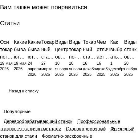
Вам также может понравиться
Статьи
Оси
Какие
Какие
Токар
Виды
Виды
Токар
Чем
Как
Виды
токар
быва
быва
ный
центр
токар
ный
отлич
выбр
станк
ного
ют
ют
стано
ов
но-
стано
ается
ать
ов
19 мая
19 мая
24
27
10
10
16
16
1
20
станк
станк
станк
к это
для
фрез
к:
токар
токар
для
2026
2026
апреля
марта
января
января
декабря
декабря
декабря
ноября
а с
и с
и:
фунд
токар
ерног
виды,
ный
ный
метал
2026
2026
2026
2026
2025
2025
2025
2025
ЧПУ:
ЧПУ:
полн
амен
ных
о
устро
стано
стано
лооб
анато
инже
ый
т
станк
станк
йство
к от
к по
работ
Назад к списку
мия,
нерн
обзор
произ
ов:
а
и
фрез
метал
ки:
точно
ый
типов
водст
полн
прин
ерног
лу
полн
сть,
подхо
и их
венн
ое
цип
о:
ый
Популярные
юсти
д к
назна
ой
руков
работ
прин
гид
Деревообрабатывающий станок
Профессиональные
ровка
класс
чения
пира
одств
ы
ципы
по
токарные станки по металлу
Станок кромочный
Фрезерный
ифик
миды
о от
работ
выбо
станок для стали
Форматно-раскроечные