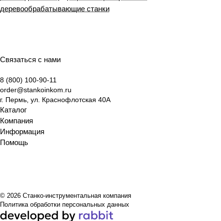
ации
:
экспе
ы и
ру
деревообрабатывающие станки
и
разби
ртов
ключ
обору
выбо
раем
Станк
евые
дова
ру
суть,
оинко
отлич
ния
обору
виды
м
ия
дова
и
Связаться с нами
ния
крите
8 (800) 100-90-11
рии
order@stankoinkom.ru
выбо
г. Пермь, ул. Краснофлотская 40А
ра
Каталог
Компания
Информация
Помощь
© 2026 Станко-инструментальная компания
Политика обработки персональных данных